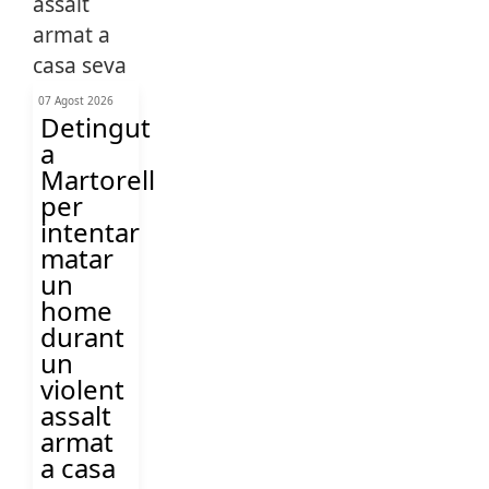
07 Agost 2026
Detingut
a
Martorell
per
intentar
matar
un
home
durant
un
violent
assalt
armat
a casa