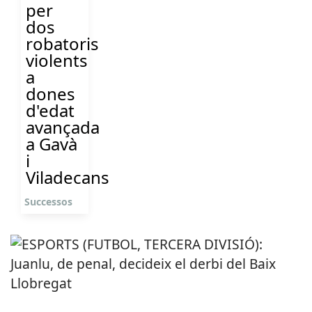
per
dos
robatoris
violents
a
dones
d'edat
avançada
a Gavà
i
Viladecans
Successos