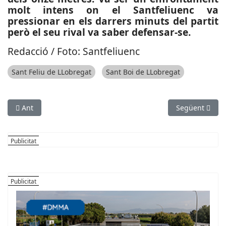
molt intens on el Santfeliuenc va
pressionar en els darrers minuts del partit
però el seu rival va saber defensar-se.
Redacció / Foto: Santfeliuenc
Sant Feliu de LLobregat
Sant Boi de LLobregat
Article anterior: ESPORTS (FUTBOL, TERCERA DIVISIÓ): El Prat 
Article següen
Ant
Següent