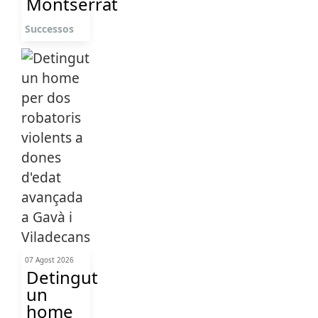
Montserrat
Successos
07 Agost 2026
Detingut
un
home