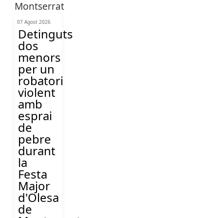
07 Agost 2026
Detinguts
dos
menors
per un
robatori
violent
amb
esprai
de
pebre
durant
la
Festa
Major
d'Olesa
de