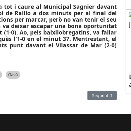
a tot i caure al Municipal Sagnier davant
ol de Raíllo a dos minuts per al final del
pcions per marcar, però no van tenir el seu
và va deixar escapar una bona oportunitat
(1-0). Ao, pels baixllobregatins, va fallar
ès l'1-0 en el minut 37. Mentrestant, el
ts punt davant el Vilassar de Mar (2-0)
Gavà
pa de Martorell comença a agafar forma
Article següent: ES
Següent