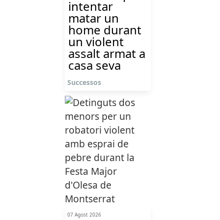
intentar
matar un
home durant
un violent
assalt armat a
casa seva
Successos
07 Agost 2026