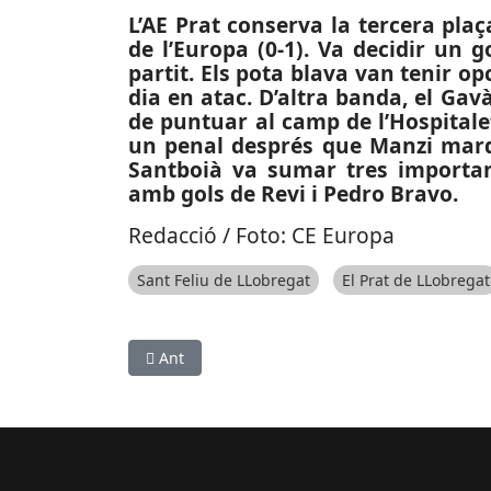
L’AE Prat conserva la tercera plaç
de l’Europa (0-1). Va decidir un g
partit. Els pota blava van tenir o
dia en atac. D’altra banda, el Ga
de puntuar al camp de l’Hospitalet 
un penal després que Manzi marqu
Santboià va sumar tres importan
amb gols de Revi i Pedro Bravo.
Redacció / Foto: CE Europa
Sant Feliu de LLobregat
El Prat de LLobregat
Article anterior: SOCIETAT: El nou Parc d’Euro
Ant