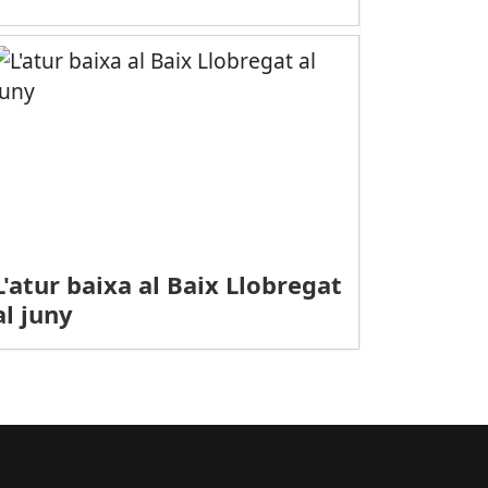
L'atur baixa al Baix Llobregat
al juny
PORTS (FUTBOL, SEGONA B): El Cornellà perd en el temps afegit