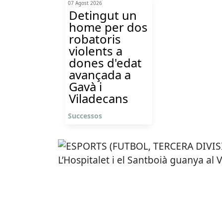
07 Agost 2026
Detingut un
home per dos
robatoris
violents a
dones d'edat
avançada a
Gavà i
Viladecans
Successos