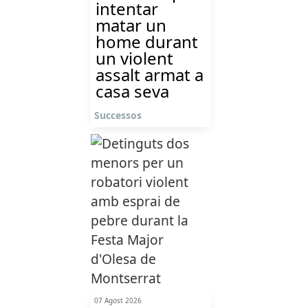
intentar
matar un
home durant
un violent
assalt armat a
casa seva
Successos
07 Agost 2026