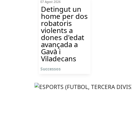
07 Agost 2026
Detingut un
home per dos
robatoris
violents a
dones d'edat
avançada a
Gavà i
Viladecans
Successos