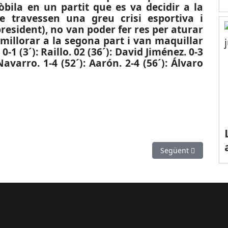
òbila en un partit que es va decidir a la
e travessen una greu crisi esportiva i
president), no van poder fer res per aturar
 millorar a la segona part i van maquillar
0-1 (3´): Raillo. 02 (36´): David Jiménez. 0-3
 Navarro. 1-4 (52´): Aarón. 2-4 (56´): Álvaro
rimera victòria del Cornellà a la Lliga
Article següent: ES
Següent