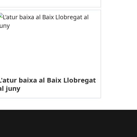
L'atur baixa al Baix Llobregat
al juny
PORTS (FUTBOL SALA): La Penya Esplugues jugarà la final de la Co