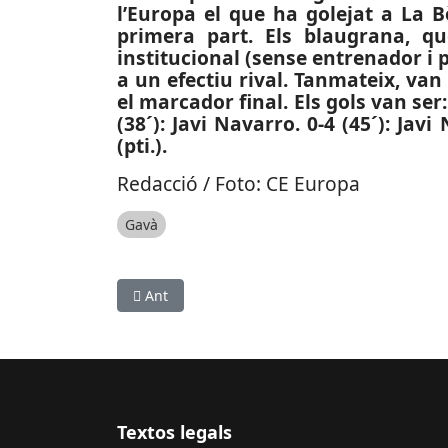
l’Europa el que ha golejat a La B
primera part. Els blaugrana, qu
institucional (sense entrenador i 
a un efectiu rival. Tanmateix, van
el marcador final. Els gols van ser: 
(38´): Javi Navarro. 0-4 (45´): Javi
(pti.).
Redacció / Foto: CE Europa
Gavà
Article anterior: ESPORTS (FUTBOL, SEGONA B): P
Ant
Textos legals