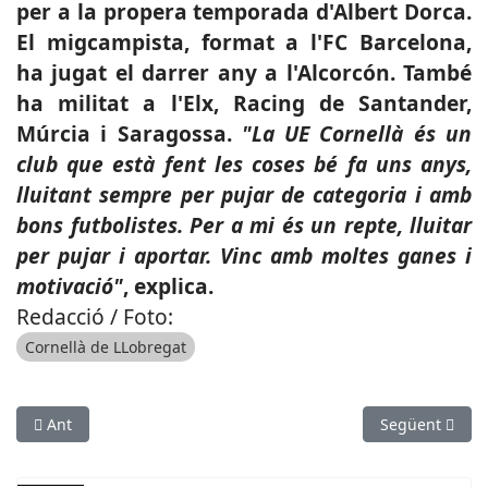
per a la propera temporada d'Albert Dorca.
El migcampista, format a l'FC Barcelona,
ha jugat el darrer any a l'Alcorcón. També
ha militat a l'Elx, Racing de Santander,
Múrcia i Saragossa.
"La UE Cornellà és un
club que està fent les coses bé fa uns anys,
lluitant sempre per pujar de categoria i amb
bons futbolistes. Per a mi és un repte, lluitar
per pujar i aportar. Vinc amb moltes ganes i
motivació"
, explica.
Redacció / Foto:
Cornellà de LLobregat
Article anterior: ESPORTS (BÀSQUET, LEB PLATA): Adrià Hernán
Article següen
Ant
Següent