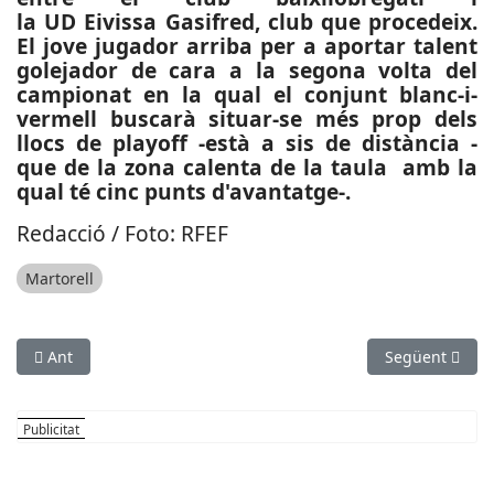
la UD Eivissa Gasifred, club que procedeix.
El jove jugador arriba per a aportar talent
golejador de cara a la segona volta del
campionat en la qual el conjunt blanc-i-
vermell buscarà situar-se més prop dels
llocs de playoff -està a sis de distància -
que de la zona calenta de la taula amb la
qual té cinc punts d'avantatge-.
Redacció / Foto: RFEF
Martorell
Article anterior: ESPORTS (MOTOR, DAKAR 2023): Jordi Celma b
Article següen
Ant
Següent