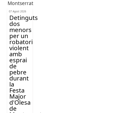
07 Agost 2026
Detinguts
dos
menors
per un
robatori
violent
amb
esprai
de
pebre
durant
la
Festa
Major
d'Olesa
de