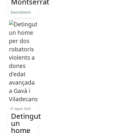
Montserrat
Successos
07 Agost 2026
Detingut
un
home