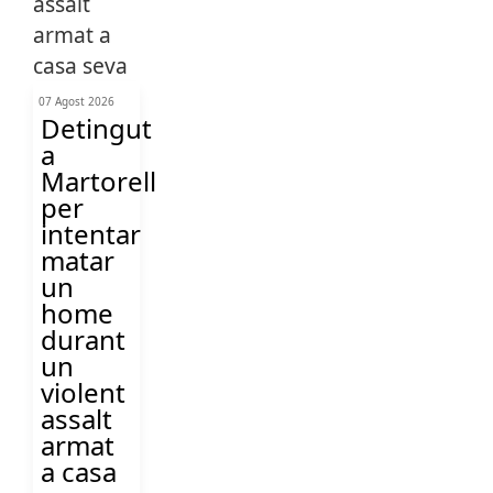
07 Agost 2026
Detingut
a
Martorell
per
intentar
matar
un
home
durant
un
violent
assalt
armat
a casa