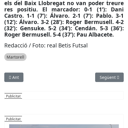
els del Baix Llobregat no van poder treure
res positiu. El marcador: 0-1 (1’): Dani
Castro. 1-1 (7’): Álvaro. 2-1 (7’): Pablo. 3-1
(12’): Álvaro. 3-2 (28’): Roger Bermusell. 4-2
(32’): Gensuke. 5-2 (34’): Cendán. 5-3 (36’):
Roger Bermusell. 5-4 (37’): Pau Albacete.
Redacció / Foto: real Betis Futsal
Martorell
Article anterior: ESPORTS (HANDBOL, DIVISIÓ D’HONOR PLATA FE
Article següen
Ant
Següent