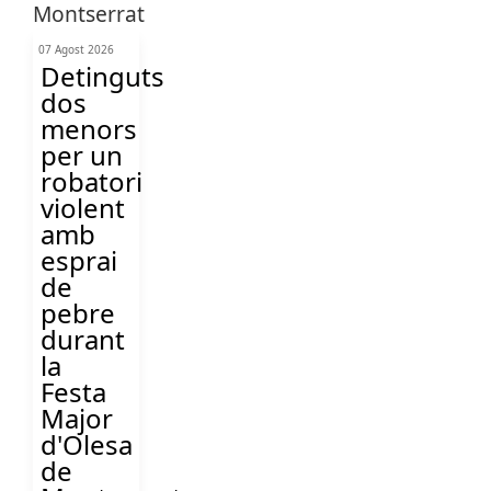
07 Agost 2026
Detinguts
dos
menors
per un
robatori
violent
amb
esprai
de
pebre
durant
la
Festa
Major
d'Olesa
de