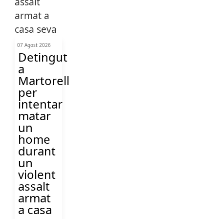
07 Agost 2026
Detingut
a
Martorell
per
intentar
matar
un
home
durant
un
violent
assalt
armat
a casa