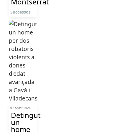
Montserrat
Successos
07 Agost 2026
Detingut
un
home