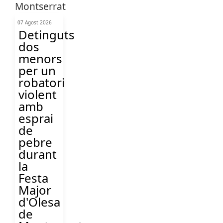
07 Agost 2026
Detinguts
dos
menors
per un
robatori
violent
amb
esprai
de
pebre
durant
la
Festa
Major
d'Olesa
de