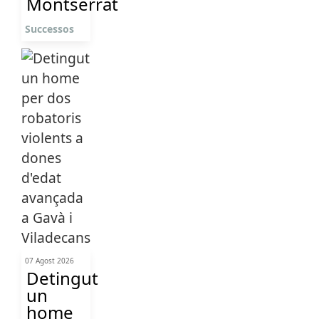
Montserrat
Successos
07 Agost 2026
Detingut
un
home