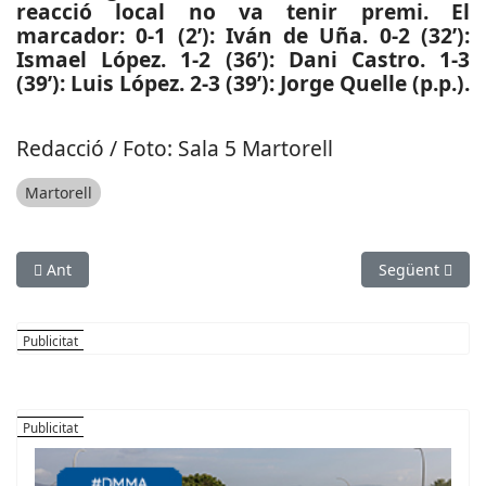
reacció local no va tenir premi. El
marcador: 0-1 (2’): Iván de Uña. 0-2 (32’):
Ismael López. 1-2 (36’): Dani Castro. 1-3
(39’): Luis López. 2-3 (39’): Jorge Quelle (p.p.).
Redacció / Foto: Sala 5 Martorell
Martorell
Article anterior: ESPORTS (HANDBOL, DIVISIÓ D’HONOR PLATA F
Article següen
Ant
Següent