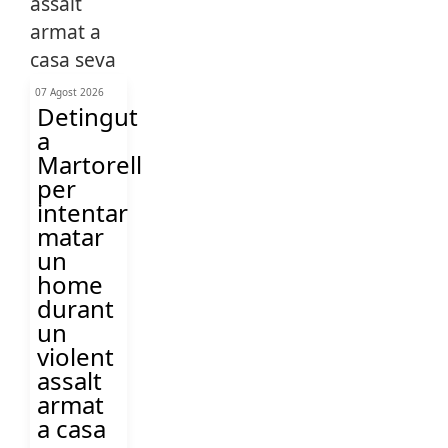
07 Agost 2026
Detingut
a
Martorell
per
intentar
matar
un
home
durant
un
violent
assalt
armat
a casa