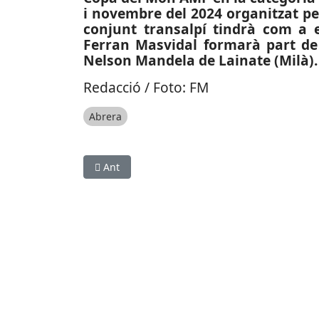
i novembre del 2024 organitzat per
conjunt transalpí tindrà com a 
Ferran Masvidal formarà part de l’
Nelson Mandela de Lainate (Milà).
Redacció / Foto: FM
Abrera
Article anterior: SUCCESSOS: Trenquen l’aparado
Ant