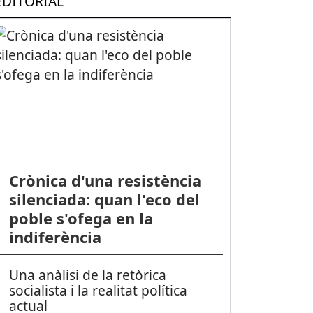
EDITORIAL
ÍTICA: Pilar Díaz, escollida candidata del PSC a l’alcaldia d’Esplugu
Crònica d'una resistència
silenciada: quan l'eco del
poble s'ofega en la
indiferència
Una anàlisi de la retòrica
socialista i la realitat política
actual