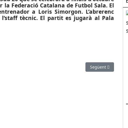
 la Federació Catalana de Futbol Sala. El
entrenador a Loris Simorgon. L’abrerenc
staff tècnic. El partit es jugarà al Pala
r d’un establiment de telefonia al Prat i s’enduen els mòbils
Article següent: POL
Següent