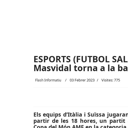
ESPORTS (FUTBOL SALA
Masvidal torna a la ba
03 Febrer 2023
Visites: 775
Flash Informatiu
Els equips d’Itàlia i Suïssa jugar
partir de les 18 hores, un parti
Copa del Món AMF en la categoria S