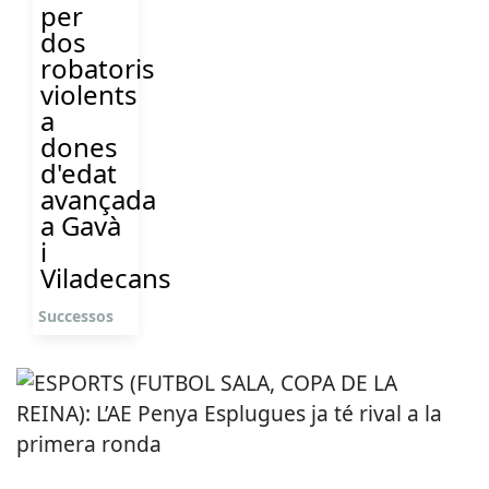
per
dos
robatoris
violents
a
dones
d'edat
avançada
a Gavà
i
Viladecans
Successos