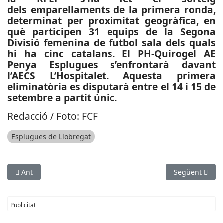
dels emparellaments de la primera ronda,
determinat per proximitat geogràfica, en
què participen 31 equips de la Segona
Divisió femenina de futbol sala dels quals
hi ha cinc catalans. El PH-Quirogel AE
Penya Esplugues s’enfrontarà davant
l’AECS L’Hospitalet. Aquesta primera
eliminatòria es disputarà entre el 14 i 15 de
setembre a partit únic.
Redacció / Foto: FCF
Esplugues de Llobregat
Article anterior: SUCCESSOS: Robatori en una joieria de Corne
Article següen
Ant
Següent