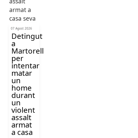
07 Agost 2026
Detingut
a
Martorell
per
intentar
matar
un
home
durant
un
violent
assalt
armat
a casa