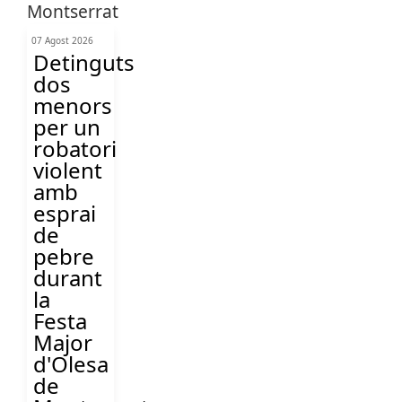
07 Agost 2026
Detinguts
dos
menors
per un
robatori
violent
amb
esprai
de
pebre
durant
la
Festa
Major
d'Olesa
de