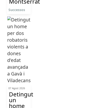
Montserrat
Successos
07 Agost 2026
Detingut
un
home