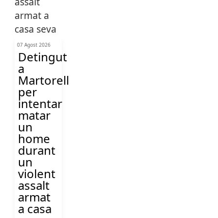
07 Agost 2026
Detingut
a
Martorell
per
intentar
matar
un
home
durant
un
violent
assalt
armat
a casa