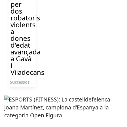
per
dos
robatoris
violents
a
dones
d'edat
avançada
a Gavà
i
Viladecans
Successos