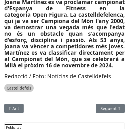
Joana Martínez es va proclamar campionat
d'Espanya de Fitness en la
categoria Open Figura. La castelldefelenca,
qui ja va ser Campiona del Món l'any 2000,
va demostrar una vegada més que l'edat
no és un obstacle quan s'acompanya
d'esforç, disciplina i passió. Als 53 anys,
Joana va vèncer a competidores més joves.
Martínez es va classificar directament per
al Campionat del Món, que se celebrarà a
Milà el pròxim 16 de novembre de 2024.
Redacció / Foto: Notícias de Castelldefels
Castelldefels
Article anterior: ECONOMIA: La Diputació de Barcelona dona 3
Article següen
Ant
Següent