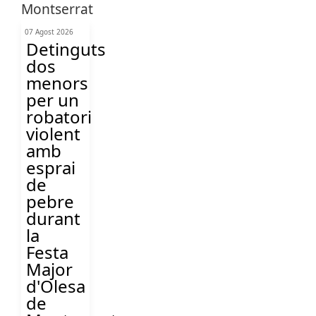
07 Agost 2026
Detinguts
dos
menors
per un
robatori
violent
amb
esprai
de
pebre
durant
la
Festa
Major
d'Olesa
de