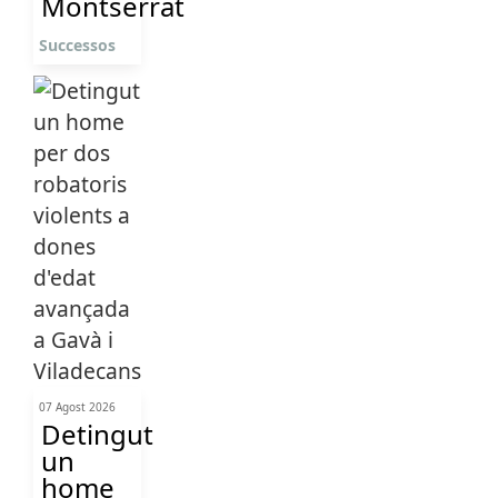
Montserrat
Successos
07 Agost 2026
Detingut
un
home