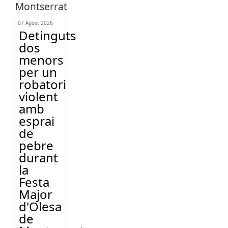
07 Agost 2026
Detinguts
dos
menors
per un
robatori
violent
amb
esprai
de
pebre
durant
la
Festa
Major
d'Olesa
de