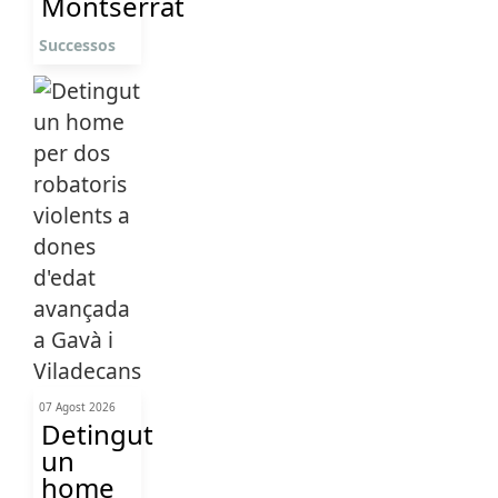
Montserrat
Successos
07 Agost 2026
Detingut
un
home