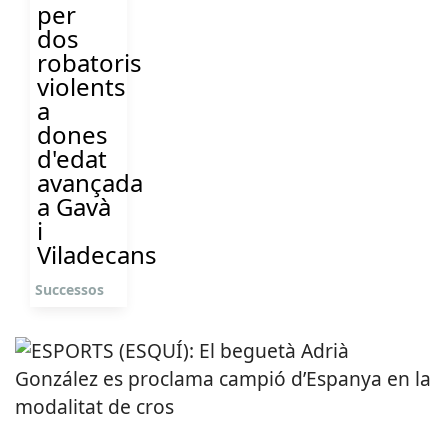
per
dos
robatoris
violents
a
dones
d'edat
avançada
a Gavà
i
Viladecans
Successos