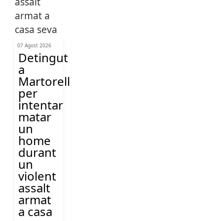
07 Agost 2026
Detingut
a
Martorell
per
intentar
matar
un
home
durant
un
violent
assalt
armat
a casa