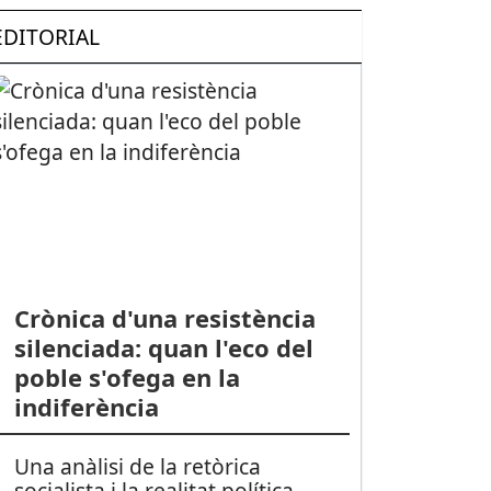
EDITORIAL
Crònica d'una resistència
silenciada: quan l'eco del
poble s'ofega en la
indiferència
Una anàlisi de la retòrica
socialista i la realitat política