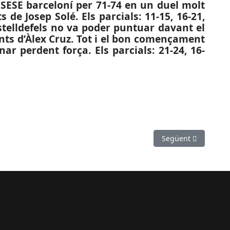
 SESE barceloní per 71-74 en un duel molt
s de Josep Solé. Els parcials: 11-15, 16-21,
Castelldefels no va poder puntuar davant el
punts d’Àlex Cruz. Tot i el bon començament
nar perdent força. Els parcials: 21-24, 16-
GA 2 FEM.): Doble victòria en una jornada rodona
Article següent: ES
Següent