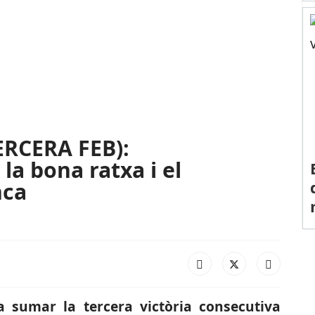
ERCERA FEB):
la bona ratxa i el
nca
a sumar la tercera victòria consecutiva