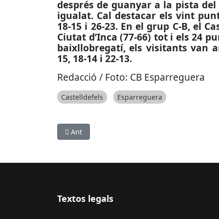
després de guanyar a la pista del
igualat. Cal destacar els vint punt
18-15 i 26-23. En el grup C-B, el 
Ciutat d’Inca (77-66) tot i els 24 
baixllobregatí, els visitants van a
15, 18-14 i 22-13.
Redacció / Foto: CB Esparreguera
Castelldefels
Esparreguera
Article anterior: ESPORTS (VOLEIBOL, SUPERLLI
Ant
Textos legals