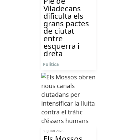
Ple de
Viladecans
dificulta els
grans pactes
de ciutat
entre
esquerra i
dreta
Política
30 Juliol 2026
Els Mossos