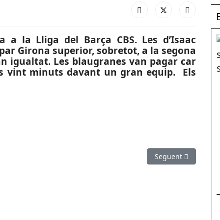
 a la Lliga del Barça CBS. Les d’Isaac
r Girona superior, sobretot, a la segona
n igualtat. Les blaugranes van pagar car
rs vint minuts davant un gran equip. Els
: Debut victoriós del CB Prat i amarga derrota del Santfeliuenc
Article següent: E
Següent