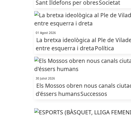
Sant Ildefons per obres
Societat
01 Agost 2026
La bretxa ideològica al Ple de Vilade
entre esquerra i dreta
Política
30 Juliol 2026
Els Mossos obren nous canals ciutadan
d'éssers humans
Successos