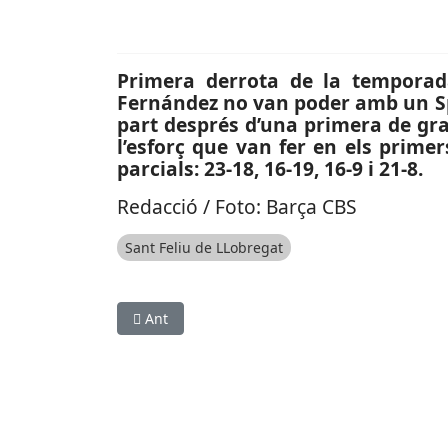
Primera derrota de la temporada
Fernández no van poder amb un Spa
part després d’una primera de gra
l’esforç que van fer en els prime
parcials: 23-18, 16-19, 16-9 i 21-8.
Redacció / Foto: Barça CBS
Sant Feliu de LLobregat
Article anterior: ESPORTS (BÀSQUET, LEB PLATA)
Ant