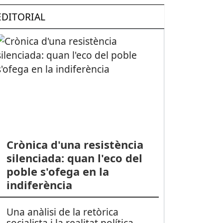
EDITORIAL
Crònica d'una resistència
silenciada: quan l'eco del
SPORTS (FUTBOL SALA, SEGONA DIVISIÓ): Gran reacció martorellenc
poble s'ofega en la
indiferència
Una anàlisi de la retòrica
socialista i la realitat política