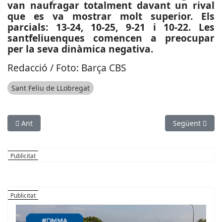
van naufragar totalment davant un rival
que es va mostrar molt superior. Els
parcials: 13-24, 10-25, 9-21 i 10-22. Les
santfeliuenques comencen a preocupar
per la seva dinàmica negativa.
Redacció / Foto: Barça CBS
Sant Feliu de LLobregat
Article anterior: ESPORTS (HOQUEI PATINS, OK LLIGA): L’HC Sant 
Article següen
Ant
Següent