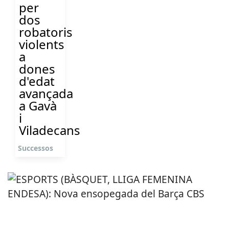
per
dos
robatoris
violents
a
dones
d'edat
avançada
a Gavà
i
Viladecans
Successos