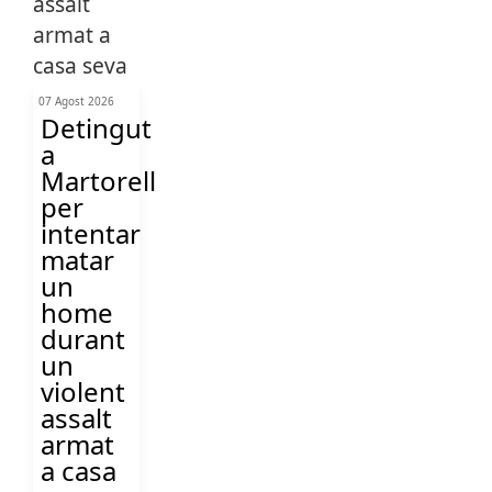
07 Agost 2026
Detingut
a
Martorell
per
intentar
matar
un
home
durant
un
violent
assalt
armat
a casa