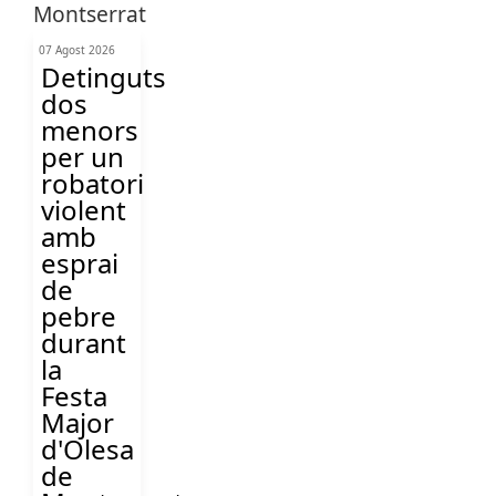
07 Agost 2026
Detinguts
dos
menors
per un
robatori
violent
amb
esprai
de
pebre
durant
la
Festa
Major
d'Olesa
de