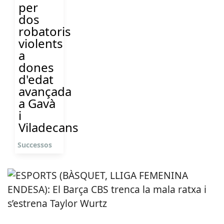
per
dos
robatoris
violents
a
dones
d'edat
avançada
a Gavà
i
Viladecans
Successos