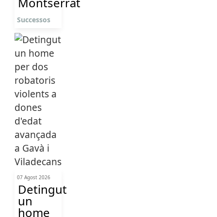
Montserrat
Successos
07 Agost 2026
Detingut
un
home