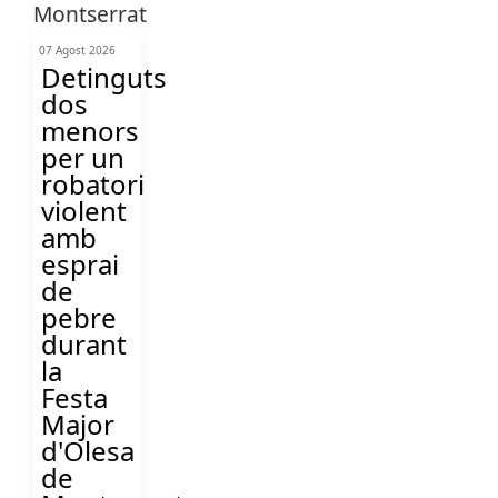
07 Agost 2026
Detinguts
dos
menors
per un
robatori
violent
amb
esprai
de
pebre
durant
la
Festa
Major
d'Olesa
de