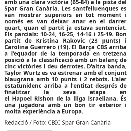
amb una clara victòria (65-84) a la pista del
Spar Gran Canària. Les santfeliuenques es
van mostrar superiors en tot moment i
només es van deixar anar en el darrer
quart, quan el partit ja estava sentenciat.
Els parcials: 10-24, 16-25, 14-16 i 25-19. Bon
partit de Kristina Rakovic (23 punts) i
Carolina Guerrero (19). El Barça CBS arriba
a l’equador de la temporada en tretzena
posició a la classificació amb un balanç de
cinc victòries i deu derrotes. D’altra banda,
Taylor Wurtz es va estrenar amb el conjunt
blaugrana amb 10 punts i 2 rebots. L'aler
estatunidenc arriba a l'entitat després de
finalitzar la seva etapa en
el Hapoel Rishon de la lliga israeliana. És
una jugadora amb un bon tir exterior i
molta experiència a Europa.
Redacció / Foto: CBIC Spar Gran Canària