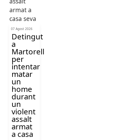
07 Agost 2026
Detingut
a
Martorell
per
intentar
matar
un
home
durant
un
violent
assalt
armat
a casa