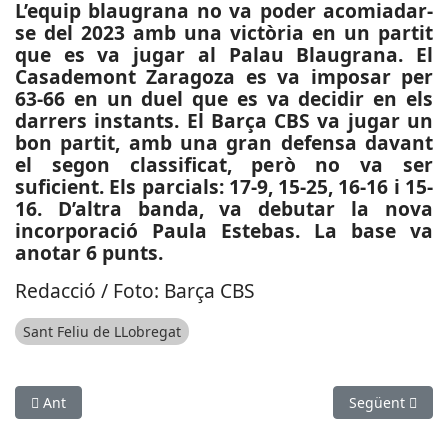
L’equip blaugrana no va poder acomiadar-
se del 2023 amb una victòria en un partit
que es va jugar al Palau Blaugrana. El
Casademont Zaragoza es va imposar per
63-66 en un duel que es va decidir en els
darrers instants. El Barça CBS va jugar un
bon partit, amb una gran defensa davant
el segon classificat, però no va ser
suficient. Els parcials: 17-9, 15-25, 16-16 i 15-
16. D’altra banda, va debutar la nova
incorporació Paula Estebas. La base va
anotar 6 punts.
Redacció / Foto: Barça CBS
Sant Feliu de LLobregat
Article anterior: ESPORTS (BÀSQUET, LEB PLATA): Arrenca la se
Article següen
Ant
Següent