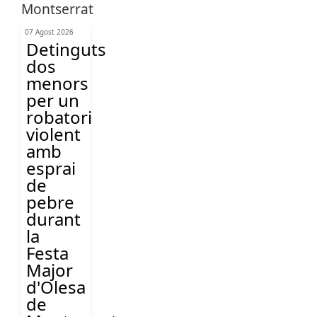
07 Agost 2026
Detinguts
dos
menors
per un
robatori
violent
amb
esprai
de
pebre
durant
la
Festa
Major
d'Olesa
de