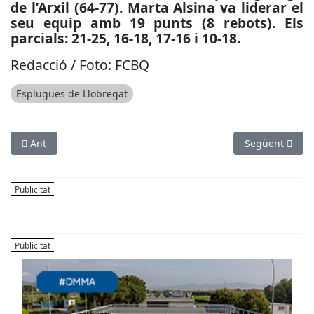
de l’Arxil (64-77). Marta Alsina va liderar el
seu equip amb 19 punts (8 rebots). Els
parcials: 21-25, 16-18, 17-16 i 10-18.
Redacció / Foto: FCBQ
Esplugues de Llobregat
Article anterior: ESPORTS (WATERPOLO, DIVISIÓ D’HONOR MASC.
Article següen
Ant
Següent