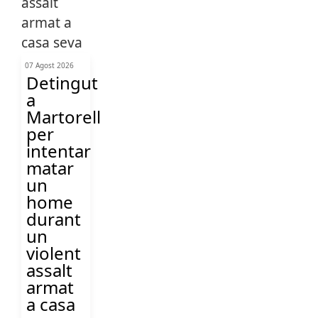
07 Agost 2026
Detingut
a
Martorell
per
intentar
matar
un
home
durant
un
violent
assalt
armat
a casa