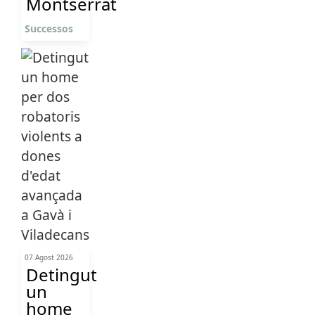
Montserrat
Successos
07 Agost 2026
Detingut
un
home