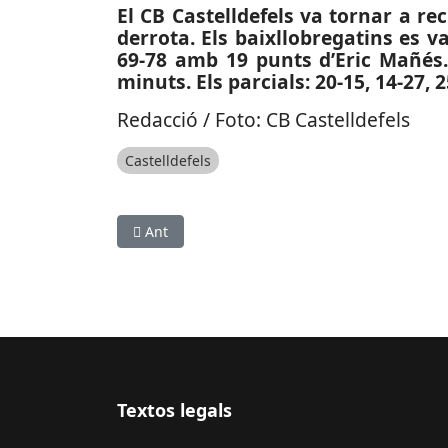
El CB Castelldefels va tornar a re
derrota. Els baixllobregatins es v
69-78 amb 19 punts d’Eric Mañés. 
minuts. Els parcials: 20-15, 14-27, 2
Redacció / Foto: CB Castelldefels
Castelldefels
Article anterior: ESPORTS (FUTBOL, TERCERA RFEF
Ant
Textos legals