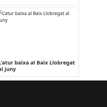
PORTS (HOQUEI LÍNIA, LLIGA OR): Golejada del CHL Jujol Jokers
L'atur baixa al Baix Llobregat
al juny