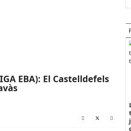
A EBA): El Castelldefels
avàs