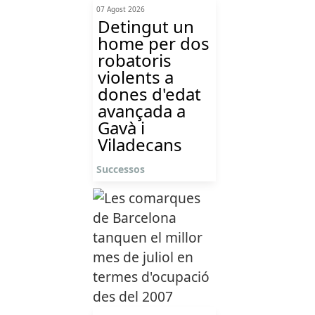
07 Agost 2026
Detingut un
home per dos
robatoris
violents a
dones d'edat
avançada a
Gavà i
Viladecans
Successos