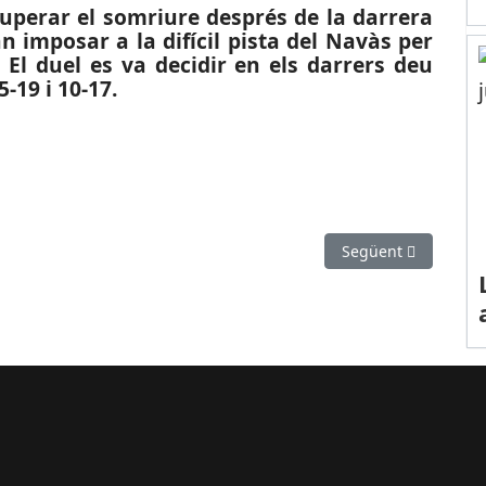
cuperar el somriure després de la darrera
an imposar a la difícil pista del Navàs per
El duel es va decidir en els darrers deu
5-19 i 10-17.
): El Prat i Castelldefels s’abonen a l’empat
Article següent: ES
Següent