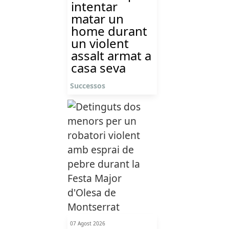
intentar
matar un
home durant
un violent
assalt armat a
casa seva
Successos
07 Agost 2026