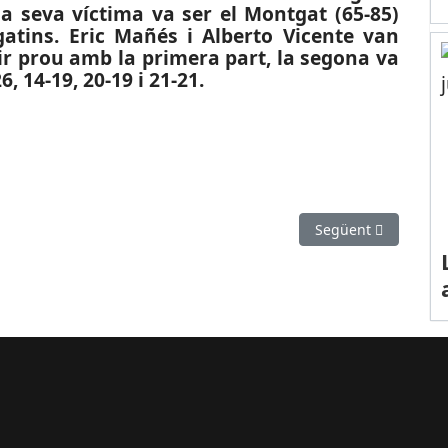
la seva víctima va ser el Montgat (65-85)
gatins. Eric Mañés i Alberto Vicente van
enir prou amb la primera part, la segona va
, 14-19, 20-19 i 21-21.
HONOR): La Santboiana no pot amb el campió
Article següent: ES
Següent