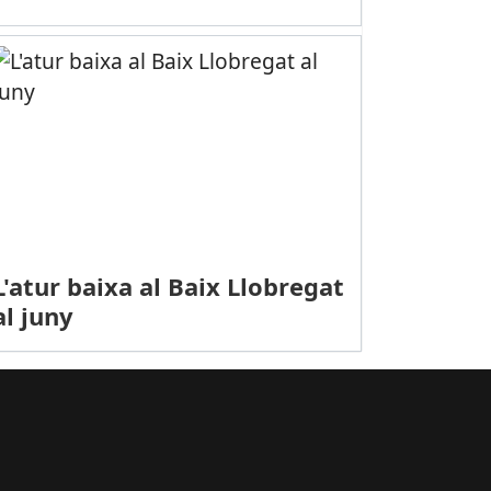
PORTS (HOQUEI HERBA, DIVISIÓ D’HONOR B FEM.): El Castelldefels H
L'atur baixa al Baix Llobregat
al juny