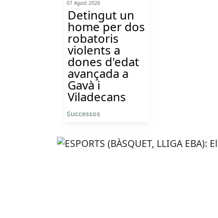
07 Agost 2026
Detingut un
home per dos
robatoris
violents a
dones d'edat
avançada a
Gavà i
Viladecans
Successos