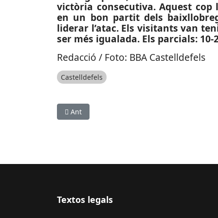
victòria consecutiva. Aquest cop 
en un bon partit dels baixllobre
liderar l’atac. Els visitants van t
ser més igualada. Els parcials: 10-26
Redacció / Foto: BBA Castelldefels
Castelldefels
Article anterior: ESPORTS (RUGBI, DIVISIÓ D’
Ant
Textos legals