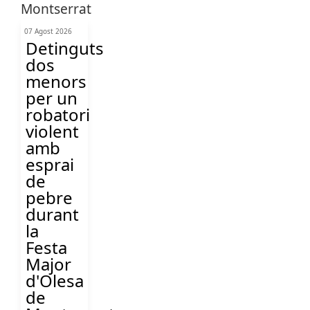
07 Agost 2026
Detinguts
dos
menors
per un
robatori
violent
amb
esprai
de
pebre
durant
la
Festa
Major
d'Olesa
de