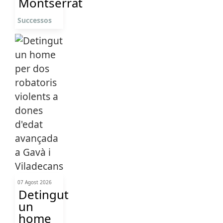
Montserrat
Successos
07 Agost 2026
Detingut
un
home