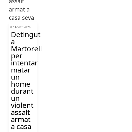
07 Agost 2026
Detingut
a
Martorell
per
intentar
matar
un
home
durant
un
violent
assalt
armat
a casa