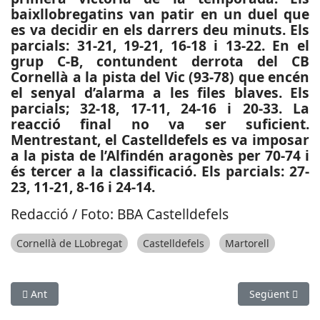
baixllobregatins van patir en un duel que
es va decidir en els darrers deu minuts. Els
parcials: 31-21, 19-21, 16-18 i 13-22. En el
grup C-B, contundent derrota del CB
Cornellà a la pista del Vic (93-78) que encén
el senyal d’alarma a les files blaves. Els
parcials; 32-18, 17-11, 24-16 i 20-33. La
reacció final no va ser suficient.
Mentrestant, el Castelldefels es va imposar
a la pista de l’Alfindén aragonès per 70-74 i
és tercer a la classificació. Els parcials: 27-
23, 11-21, 8-16 i 24-14.
Redacció / Foto: BBA Castelldefels
Cornellà de LLobregat
Castelldefels
Martorell
Article anterior: ESPORTS (MOTOR, CAMPIONAT DEL MÓN MOTO3)
Article següent
Ant
Següent