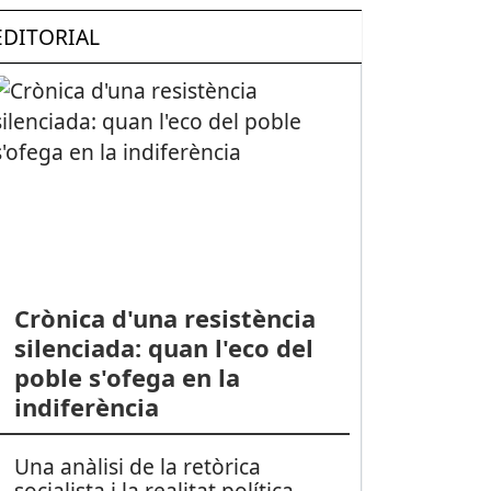
EDITORIAL
Crònica d'una resistència
silenciada: quan l'eco del
poble s'ofega en la
indiferència
Una anàlisi de la retòrica
socialista i la realitat política