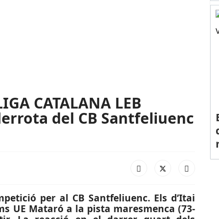
LIGA CATALANA LEB
errota del CB Santfeliuenc
etició per al CB Santfeliuenc. Els d’Itai
ms UE Mataró a la pista maresmenca (73-