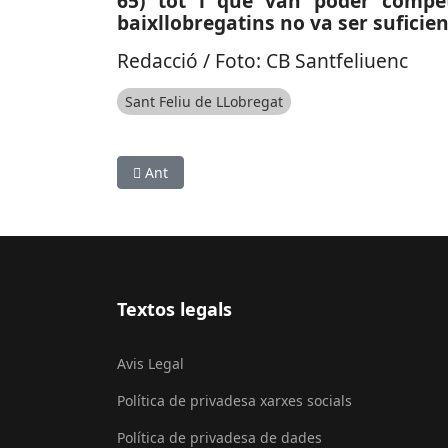
65) tot i que van poder compet
baixllobregatins no va ser suficient.
Redacció / Foto: CB Santfeliuenc
Sant Feliu de LLobregat
Article anterior: ESPORTS (HANDBOL, DIVISIÓ 
Ant
Textos legals
Avis Legal
Política de privadesa xarxes socials
Política de privadesa de dades