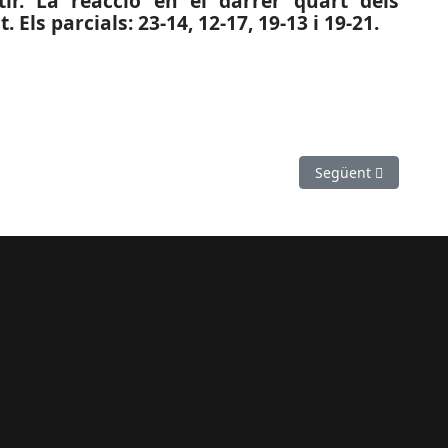
ir. La reacció en el darrer quart dels
 Els parcials: 23-14, 12-17, 19-13 i 19-21.
D’HONOR B FEM.): La Fundació Handbol Sant Vicenç cau a casa
Article següent: E
Següent