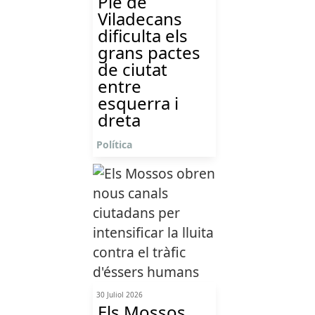
Ple de
Viladecans
dificulta els
grans pactes
de ciutat
entre
esquerra i
dreta
Política
30 Juliol 2026
Els Mossos