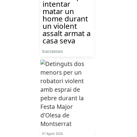
intentar
matar un
home durant
un violent
assalt armat a
casa seva
Successos
07 Agost 2026