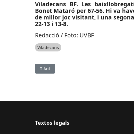
Viladecans BF. Les baixllobrega
Bonet Mataró per 67-56. Hi va hav
de millor joc visitant, i una segona 
22-13 i 13-8.
Redacció / Foto: UVBF
Viladecans
Article anterior: ESPORTS (FUTBOL, TERCERA RFEF
Ant
Textos legals