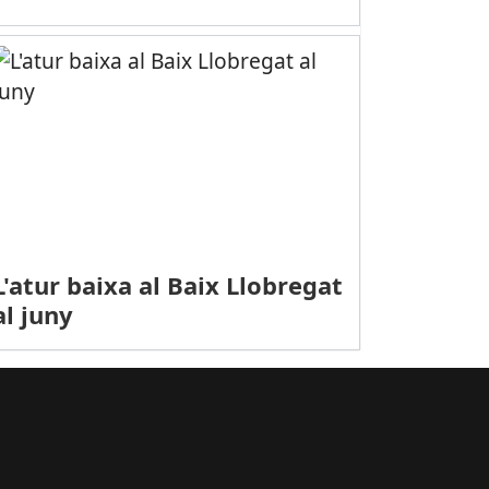
PORTS (FUTBOL, SEGONA RFEF): Craviotto atura un penal i el Prat e
L'atur baixa al Baix Llobregat
al juny