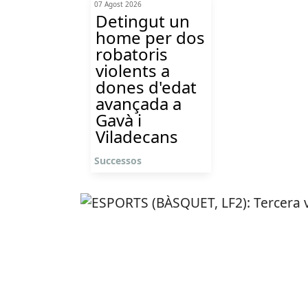
07 Agost 2026
Detingut un
home per dos
robatoris
violents a
dones d'edat
avançada a
Gavà i
Viladecans
Successos