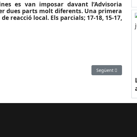
tines es van imposar davant l’Advisoria
er dues parts molt diferents. Una primera
de reacció local. Els parcials; 17-18, 15-17,
): El Castelldefels no pot aturar l’Hospitalet
Article següent: ES
Següent