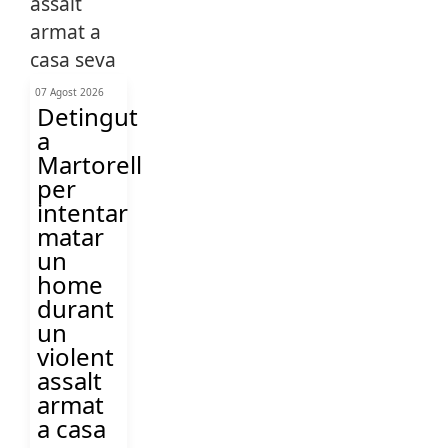
07 Agost 2026
Detingut
a
Martorell
per
intentar
matar
un
home
durant
un
violent
assalt
armat
a casa