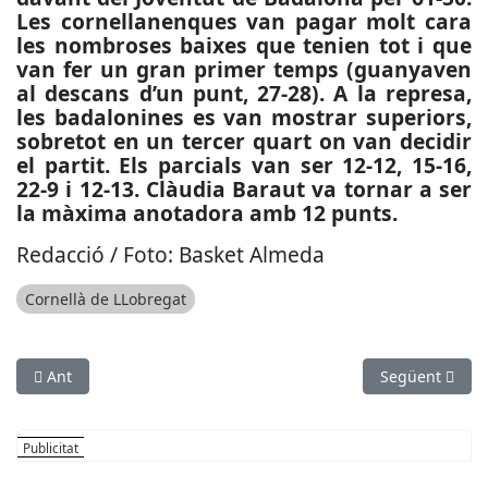
Les cornellanenques van pagar molt cara
les nombroses baixes que tenien tot i que
van fer un gran primer temps (guanyaven
al descans d’un punt, 27-28). A la represa,
les badalonines es van mostrar superiors,
sobretot en un tercer quart on van decidir
el partit. Els parcials van ser 12-12, 15-16,
22-9 i 12-13. Clàudia Baraut va tornar a ser
la màxima anotadora amb 12 punts.
Redacció / Foto: Basket Almeda
Cornellà de LLobregat
Article anterior: ESPORTS (FUTBOL, TERCERA DIVISIÓ): El Cast
Article següen
Ant
Següent