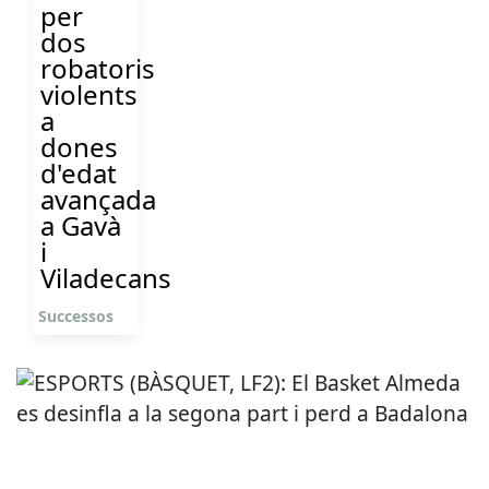
per
dos
robatoris
violents
a
dones
d'edat
avançada
a Gavà
i
Viladecans
Successos