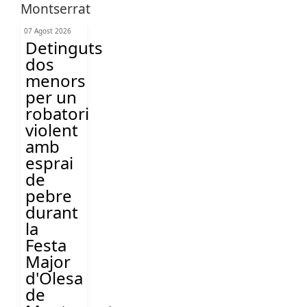
07 Agost 2026
Detinguts
dos
menors
per un
robatori
violent
amb
esprai
de
pebre
durant
la
Festa
Major
d'Olesa
de