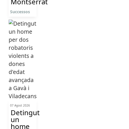
Montserrat
Successos
07 Agost 2026
Detingut
un
home