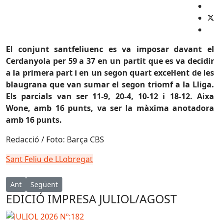
El conjunt santfeliuenc es va imposar davant el
Cerdanyola per 59 a 37 en un partit que es va decidir
a la primera part i en un segon quart excel·lent de les
blaugrana que van sumar el segon triomf a la Lliga.
Els parcials van ser 11-9, 20-4, 10-12 i 18-12. Aixa
Wone, amb 16 punts, va ser la màxima anotadora
amb 16 punts.
Redacció / Foto: Barça CBS
Sant Feliu de LLobregat
Article anterior: ESPORTS (HANDBOL, PRIMERA ESTATAL MASC.): El
Article següent: ESPORTS (HANDBOL, DIVISIÓ D’HONOR ARGE
Ant
Següent
EDICIÓ IMPRESA JULIOL/AGOST