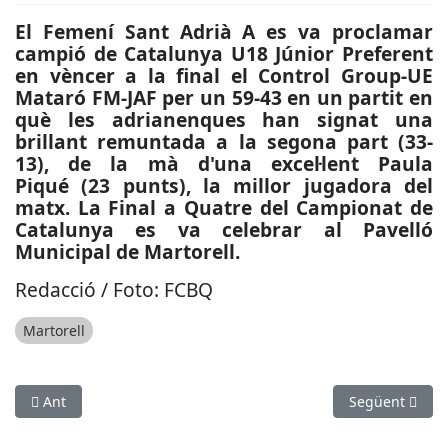
El Femení Sant Adrià A es va proclamar
campió de Catalunya U18 Júnior Preferent
en vèncer a la final el Control Group-UE
Mataró FM-JAF per un 59-43 en un partit en
què les adrianenques han signat una
brillant remuntada a la segona part (33-
13), de la mà d'una excel·lent Paula
Piqué (23 punts), la millor jugadora del
matx. La Final a Quatre del Campionat de
Catalunya es va celebrar al Pavelló
Municipal de Martorell.
Redacció / Foto: FCBQ
Martorell
Article anterior: ESPORTS (ATLETISME): El Cornellà Atlètic, s
Article següen
Ant
Següent