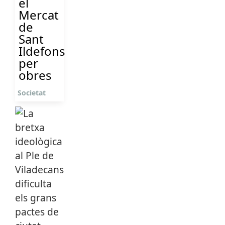
el
Mercat
de
Sant
Ildefons
per
obres
Societat