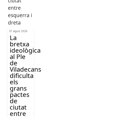
01 Agost 2026
La
bretxa
ideològica
al Ple
de
Viladecans
dificulta
els
grans
pactes
de
ciutat
entre