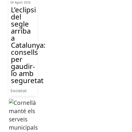
06 Agost 2026
L’eclipsi
del
segle
arriba
a
Catalunya:
consells
per
gaudir-
lo amb
seguretat
Societat