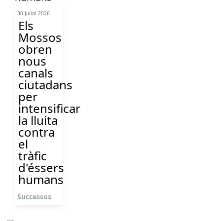
30 Juliol 2026
Els
Mossos
obren
nous
canals
ciutadans
per
intensificar
la lluita
contra
el
tràfic
d'éssers
humans
Successos