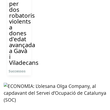
per
dos
robatoris
violents
a
dones
d'edat
avançada
a Gavà
i
Viladecans
Successos