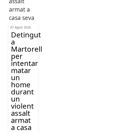
07 Agost 2026
Detingut
a
Martorell
per
intentar
matar
un
home
durant
un
violent
assalt
armat
a casa