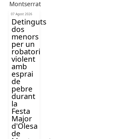
07 Agost 2026
Detinguts
dos
menors
per un
robatori
violent
amb
esprai
de
pebre
durant
la
Festa
Major
d'Olesa
de