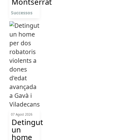
Montserrat
Successos
07 Agost 2026
Detingut
un
home