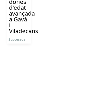
dones
d'edat
avançada
a Gavà
i
Viladecans
Successos