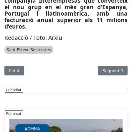
companyia Interempresas que converteix
el nou grup en el més gran d'Espanya,
Portugal i llatinoamèrica, amb una
facturació anual superior als 11 milions
d’euros.
Redacció / Foto: Arxiu
Sant Esteve Sesrovires
Article anterior: SUCCESSOS: Detingut a l'Aeroport Josep Tarra
Article següen
Ant
Següent