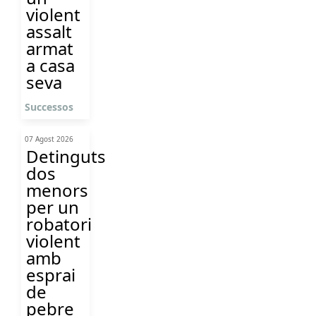
violent
assalt
armat
a casa
seva
Successos
07 Agost 2026
Detinguts
dos
menors
per un
robatori
violent
amb
esprai
de
pebre