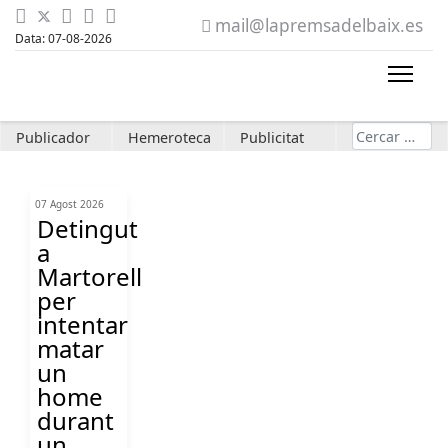
mail@lapremsadelbaix.es
Data: 07-08-2026
Cerca
Publicador
Hemeroteca
Publicitat
07 Agost 2026
Detingut
a
Martorell
per
intentar
matar
un
home
durant
un