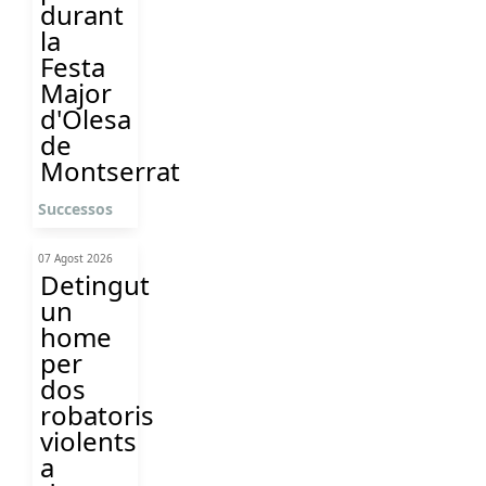
durant
la
Festa
Major
d'Olesa
de
Montserrat
Successos
07 Agost 2026
Detingut
un
home
per
dos
robatoris
violents
a