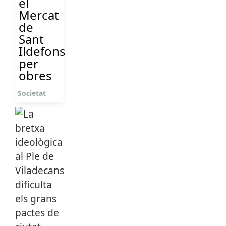
el
Mercat
de
Sant
Ildefons
per
obres
Societat