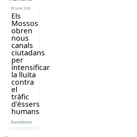
30 Juliol 2026
Els
Mossos
obren
nous
canals
ciutadans
per
intensificar
la lluita
contra
el
tràfic
d'éssers
humans
Successos