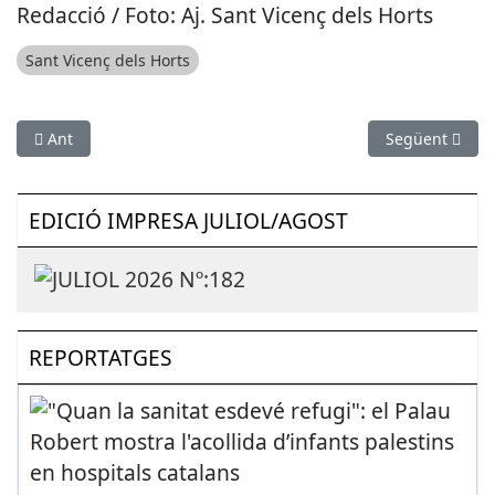
Redacció / Foto: Aj. Sant Vicenç dels Horts
Sant Vicenç dels Horts
Article anterior: SUCCESSOS: La Policia Local d’Olesa de Mont
Article següen
Ant
Següent
EDICIÓ IMPRESA JULIOL/AGOST
REPORTATGES