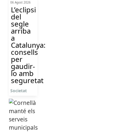
06 Agost 2026
L’eclipsi
del
segle
arriba
a
Catalunya:
consells
per
gaudir-
lo amb
seguretat
Societat