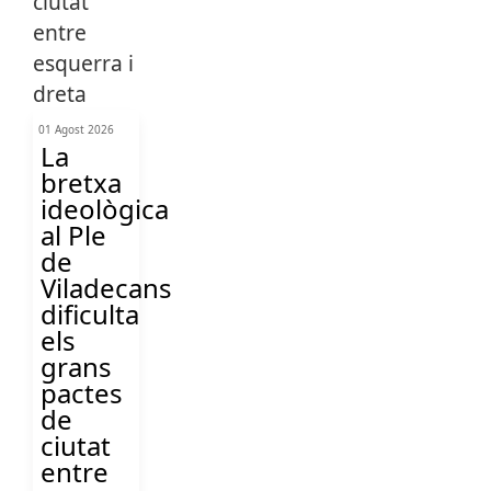
01 Agost 2026
La
bretxa
ideològica
al Ple
de
Viladecans
dificulta
els
grans
pactes
de
ciutat
entre