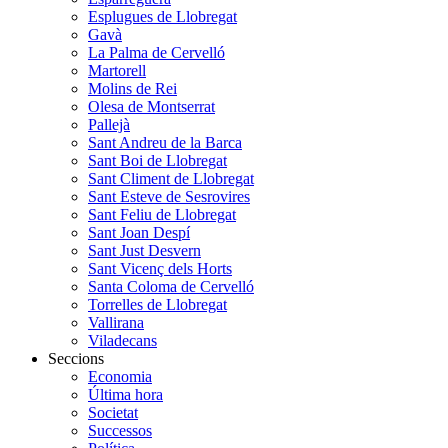
Esplugues de Llobregat
Gavà
La Palma de Cervelló
Martorell
Molins de Rei
Olesa de Montserrat
Pallejà
Sant Andreu de la Barca
Sant Boi de Llobregat
Sant Climent de Llobregat
Sant Esteve de Sesrovires
Sant Feliu de Llobregat
Sant Joan Despí
Sant Just Desvern
Sant Vicenç dels Horts
Santa Coloma de Cervelló
Torrelles de Llobregat
Vallirana
Viladecans
Seccions
Economia
Última hora
Societat
Successos