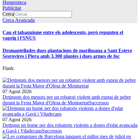
Hemeroteca
Publicitat
Cerca
Cerca Avançada
Cau el tabaquisme entre els adolescents, però repunten el
vapeig i l'SNUS
Desmantellades dues plantacions de marihuana a Sant Esteve
Sesrovires i Piera amb 3.300 plantes i dues armes de foc
Flash:
07 Agost 2026
Detinguts dos menors per un robatori violent amb esprai de pebre
durant la Festa Major d'Olesa de Montserrat
Successos
07 Agost 2026
Detingut un home per dos robatoris violents a dones d'edat avançada
a Gavà i Viladecans
Successos