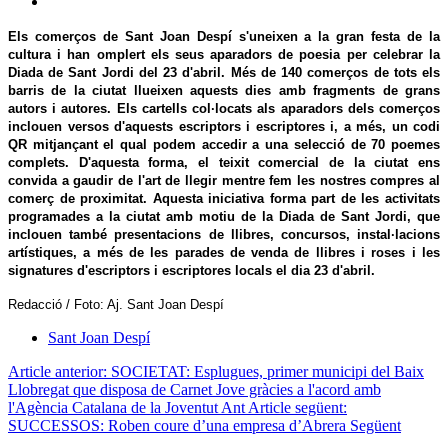
Els comerços de Sant Joan Despí s'uneixen a la gran festa de la
cultura i han omplert els seus aparadors de poesia per celebrar la
Diada de Sant Jordi del 23 d'abril. Més de 140 comerços de tots els
barris de la ciutat llueixen aquests dies amb fragments de grans
autors i autores. Els cartells col·locats als aparadors dels comerços
inclouen versos d'aquests escriptors i escriptores i, a més, un codi
QR mitjançant el qual podem accedir a una selecció de 70 poemes
complets. D'aquesta forma, el teixit comercial de la ciutat ens
convida a gaudir de l'art de llegir mentre fem les nostres compres al
comerç de proximitat. Aquesta iniciativa forma part de les activitats
programades a la ciutat amb motiu de la Diada de Sant Jordi, que
inclouen també presentacions de llibres, concursos, instal·lacions
artístiques, a més de les parades de venda de llibres i roses i les
signatures d'escriptors i escriptores locals el dia 23 d'abril.
Redacció / Foto: Aj. Sant Joan Despí
Sant Joan Despí
Article anterior: SOCIETAT: Esplugues, primer municipi del Baix
Llobregat que disposa de Carnet Jove gràcies a l'acord amb
l'Agència Catalana de la Joventut
Ant
Article següent:
SUCCESSOS: Roben coure d’una empresa d’Abrera
Següent