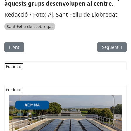
aquests grups desenvolupen al centre.
Redacció / Foto: Aj. Sant Feliu de Llobregat
Sant Feliu de LLobregat
Article anterior: SUCCESSOS: Crema un vehicle i vegetació a l
Article següen
Ant
Següent