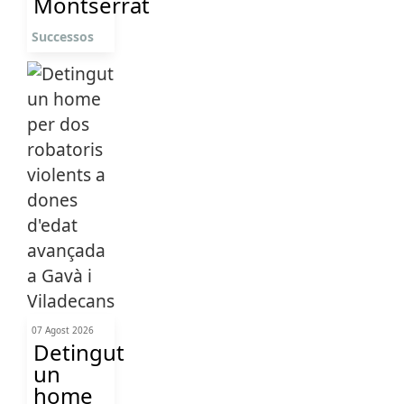
Montserrat
Successos
07 Agost 2026
Detingut
un
home