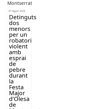
07 Agost 2026
Detinguts
dos
menors
per un
robatori
violent
amb
esprai
de
pebre
durant
la
Festa
Major
d'Olesa
de