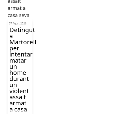
07 Agost 2026
Detingut
a
Martorell
per
intentar
matar
un
home
durant
un
violent
assalt
armat
a casa