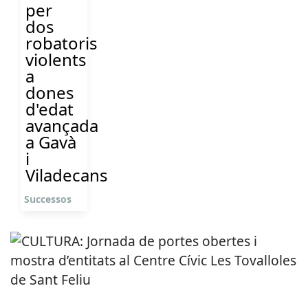
per
dos
robatoris
violents
a
dones
d'edat
avançada
a Gavà
i
Viladecans
Successos