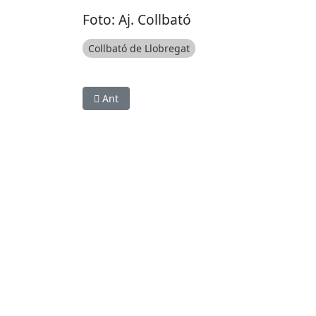
Foto: Aj. Collbató
Collbató de Llobregat
Article anterior: MEDI AMBIENT: La Bicicletad
Ant