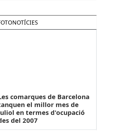
FOTONOTÍCIES
IETAT: S’inaugura una nova zona jove i esportiva al barri de Mas Ll
Les comarques de Barcelona
tanquen el millor mes de
juliol en termes d'ocupació
des del 2007