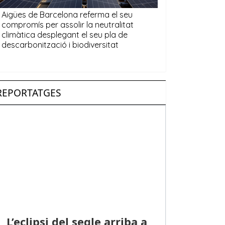
REPORTATGES
L’eclipsi del segle arriba a