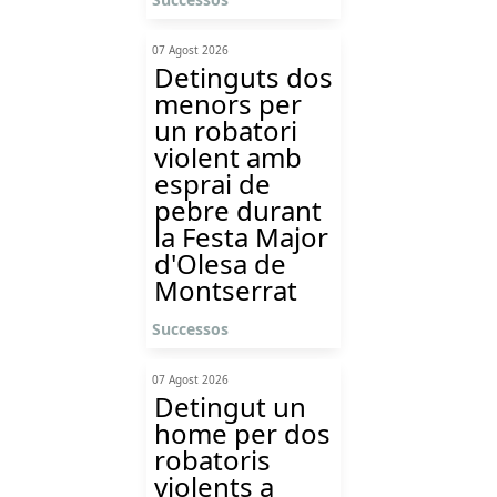
07 Agost 2026
Detinguts dos
menors per
un robatori
violent amb
esprai de
pebre durant
la Festa Major
d'Olesa de
Montserrat
Successos
07 Agost 2026
Detingut un
home per dos
robatoris
violents a