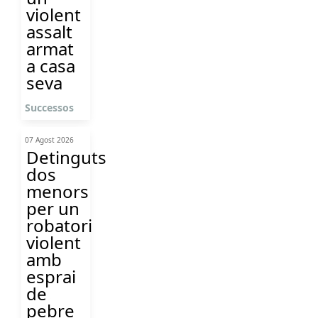
violent
assalt
armat
a casa
seva
Successos
07 Agost 2026
Detinguts
dos
menors
per un
robatori
violent
amb
esprai
de
pebre