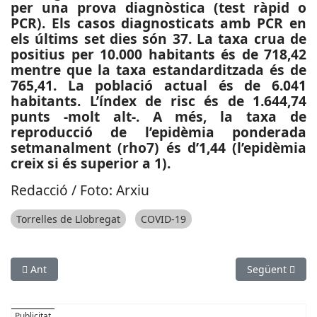
per una prova diagnòstica (test ràpid o
PCR). Els casos diagnosticats amb PCR en
els últims set dies són 37. La taxa crua de
positius per 10.000 habitants és de 718,42
mentre que la taxa estandarditzada és de
765,41. La població actual és de 6.041
habitants. L’índex de risc és de 1.644,74
punts -molt alt-. A més, la taxa de
reproducció de l’epidèmia ponderada
setmanalment (rho7) és d’1,44 (l’epidèmia
creix si és superior a 1).
Redacció / Foto: Arxiu
Torrelles de Llobregat
COVID-19
Article anterior: CULTURA: El Festival Gong de Collbató torna e
Article següen
Ant
Següent