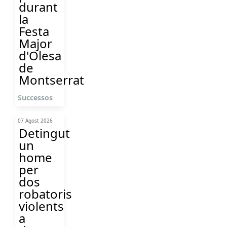
durant
la
Festa
Major
d'Olesa
de
Montserrat
Successos
07 Agost 2026
Detingut
un
home
per
dos
robatoris
violents
a