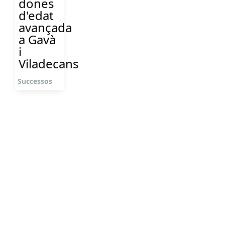
dones
d'edat
avançada
a Gavà
i
Viladecans
Successos