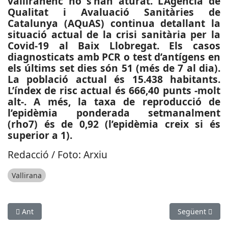
valliranenc no s’han aturat. L’Agència de
Qualitat i Avaluació Sanitàries de
Catalunya (AQuAS) continua detallant la
situació actual de la crisi sanitària per la
Covid-19 al Baix Llobregat. Els casos
diagnosticats amb PCR o test d’antígens en
els últims set dies són 51 (més de 7 al dia).
La població actual és 15.438 habitants.
L’índex de risc actual és 666,40 punts -molt
alt-. A més, la taxa de reproducció de
l’epidèmia ponderada setmanalment
(rho7) és de 0,92 (l’epidèmia creix si és
superior a 1).
Redacció / Foto: Arxiu
Vallirana
Article anterior: SUCCESSOS: Salven la vida d’un menor que s’
Article següen
Ant
Següent