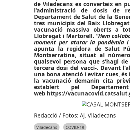
de Viladecans es converteix en pu
l’administració de dosis de r
Departament de Salut de la Genera
tres municipis del Baix Llobregat
vacunació massiva oberts a tot e
Llobregat i Martorell.
“Hem col·lab
moment per aturar la pandèmia i 
apunta la regidora de Salut Pú
Montserratina, situat al número
qualsevol persona que s’hagi de
tercera dosi del vaccí-. Davant l’
una bona atenció i evitar cues, és 
la vacunació demanin cita prèv
establert pel Departame
web
https://vacunacovid.catsalut.
Redacció / Fotos: Aj. Viladecans
Viladecans
COVID-19