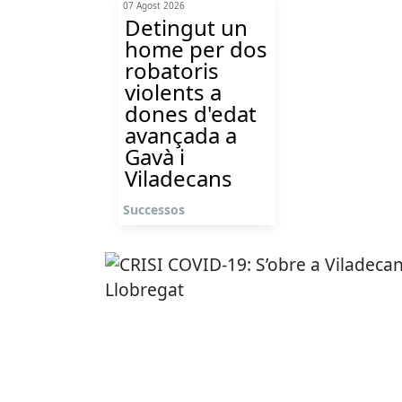
07 Agost 2026
Detingut un
home per dos
robatoris
violents a
dones d'edat
avançada a
Gavà i
Viladecans
Successos