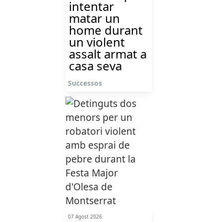
intentar
matar un
home durant
un violent
assalt armat a
casa seva
Successos
07 Agost 2026