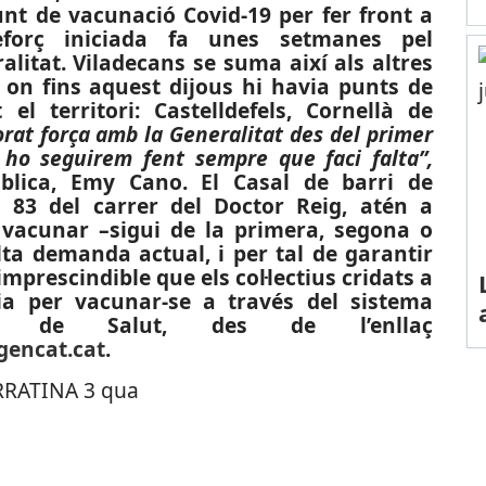
nt de vacunació Covid-19 per fer front a
eforç iniciada fa unes setmanes pel
litat. Viladecans se suma així als altres
 on fins aquest dijous hi havia punts de
l territori: Castelldefels, Cornellà de
orat força amb la Generalitat des del primer
ho seguirem fent sempre que faci falta”,
blica, Emy Cano. El Casal de barri de
 83 del carrer del Doctor Reig, atén a
 vacunar –sigui de la primera, segona o
alta demanda actual, i per tal de garantir
imprescindible que els col·lectius cridats a
ia per vacunar-se a través del sistema
nt de Salut, des de l’enllaç
gencat.cat
.