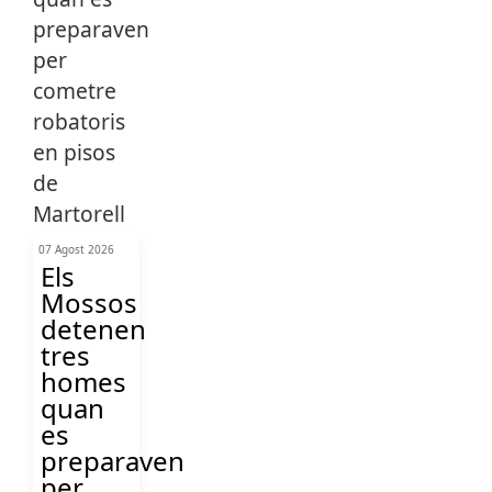
07 Agost 2026
Els
Mossos
detenen
tres
homes
quan
es
preparaven
per