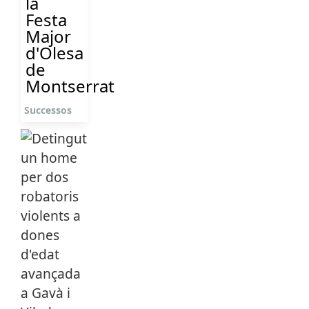
la
Festa
Major
d'Olesa
de
Montserrat
Successos