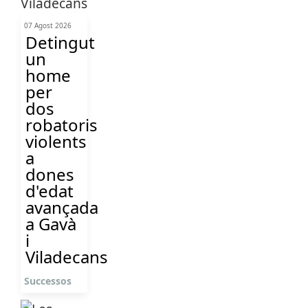
07 Agost 2026
Detingut
un
home
per
dos
robatoris
violents
a
dones
d'edat
avançada
a Gavà
i
Viladecans
Successos