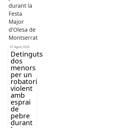
07 Agost 2026
Detinguts
dos
menors
per un
robatori
violent
amb
esprai
de
pebre
durant