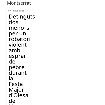
07 Agost 2026
Detinguts
dos
menors
per un
robatori
violent
amb
esprai
de
pebre
durant
la
Festa
Major
d'Olesa
de