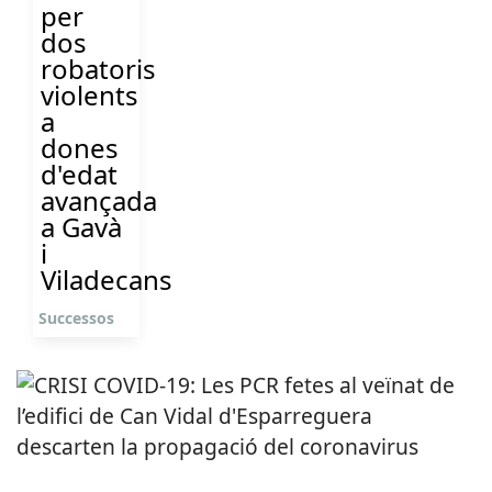
per
dos
robatoris
violents
a
dones
d'edat
avançada
a Gavà
i
Viladecans
Successos