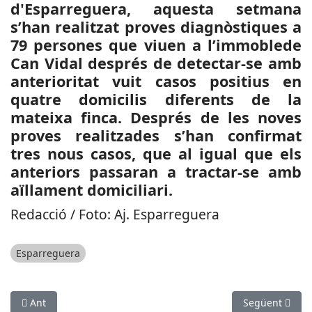
d'Esparreguera, aquesta setmana
s’han realitzat proves diagnòstiques a
79 persones que viuen a l’immoblede
Can Vidal després de detectar-se amb
anterioritat vuit casos positius en
quatre domicilis diferents de la
mateixa finca. Després de les noves
proves realitzades s’han confirmat
tres nous casos, que al igual que els
anteriors passaran a tractar-se amb
aïllament domiciliari.
Redacció / Foto: Aj. Esparreguera
Esparreguera
Article anterior: ESPORTS (BÀSQUET, LEB PLATA): El CB Cornell
Article següen
Ant
Següent