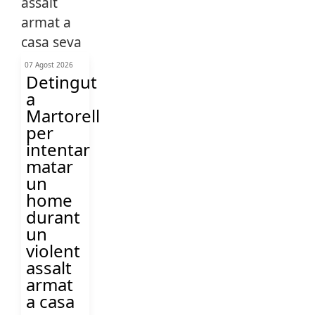
07 Agost 2026
Detingut
a
Martorell
per
intentar
matar
un
home
durant
un
violent
assalt
armat
a casa