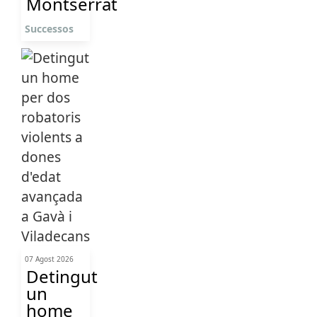
Montserrat
Successos
07 Agost 2026
Detingut
un
home