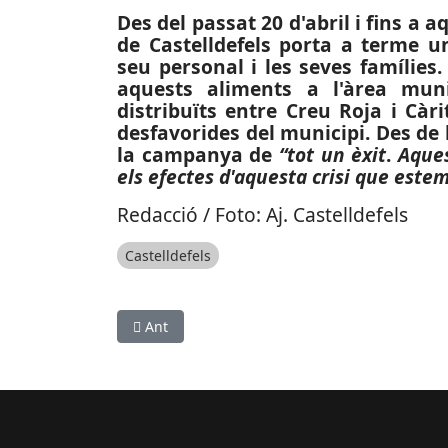
Des del passat 20 d'abril i fins a 
de Castelldefels porta a terme un
seu personal i les seves famílies.
aquests aliments a l'àrea muni
distribuïts entre Creu Roja i Càri
desfavorides del municipi. Des de l
la campanya de
“tot un èxit
.
Aques
els efectes d'aquesta crisi que estem
Redacció / Foto: Aj. Castelldefels
Castelldefels
Article anterior: CRISI COVID-19: Ajut extraord
Ant