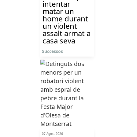
intentar
matar un
home durant
un violent
assalt armat a
casa seva
Successos
07 Agost 2026