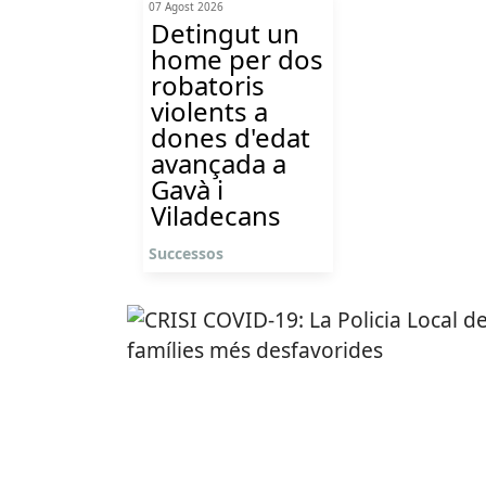
07 Agost 2026
Detingut un
home per dos
robatoris
violents a
dones d'edat
avançada a
Gavà i
Viladecans
Successos