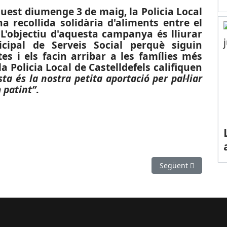
aquest diumenge 3 de maig, la Policia Local
a recollida solidària d'aliments entre el
 L'objectiu d'aquesta campanya és lliurar
cipal de Serveis Social perquè siguin
tes i els facin arribar a les famílies més
a Policia Local de Castelldefels califiquen
ta és la nostra petita aportació per pal·liar
 patint”
.
inari de 450 euros a famílies, autònoms i petites empreses de Sant 
Article següent: CRI
Següent