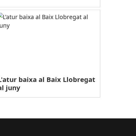
L'atur baixa al Baix Llobregat
al juny
Boi
SI COVID-19: Minut de silenci per a les víctimes del coronavirus a l