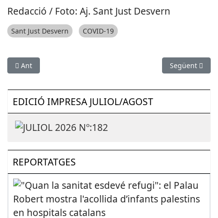
Redacció / Foto: Aj. Sant Just Desvern
Sant Just Desvern
COVID-19
Article anterior: CRISI COVID-19: Deu morts a Vallirana i un a 
Article següen
Ant
Següent
EDICIÓ IMPRESA JULIOL/AGOST
REPORTATGES