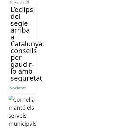
06 Agost 2026
L’eclipsi
del
segle
arriba
a
Catalunya:
consells
per
gaudir-
lo amb
seguretat
Societat