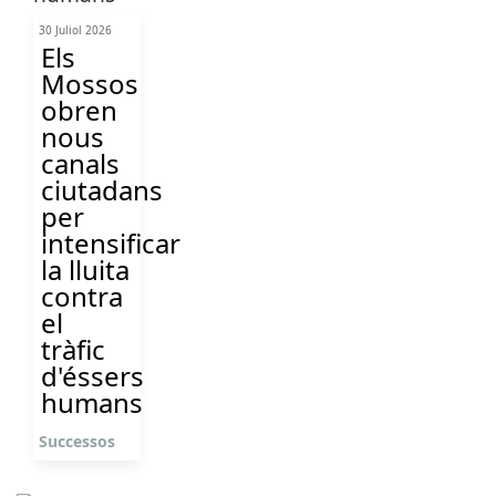
30 Juliol 2026
Els
Mossos
obren
nous
canals
ciutadans
per
intensificar
la lluita
contra
el
tràfic
d'éssers
humans
Successos