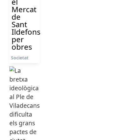
el
Mercat
de
Sant
Ildefons
per
obres
Societat