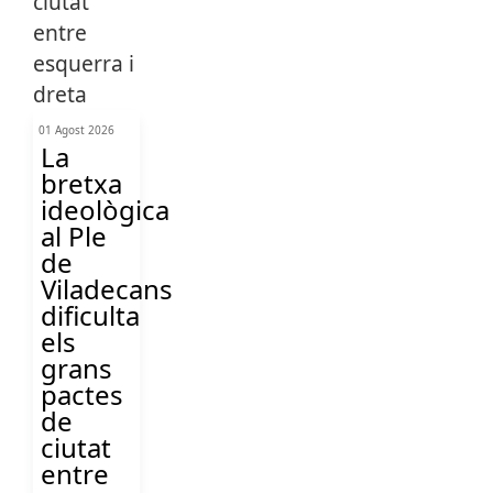
01 Agost 2026
La
bretxa
ideològica
al Ple
de
Viladecans
dificulta
els
grans
pactes
de
ciutat
entre