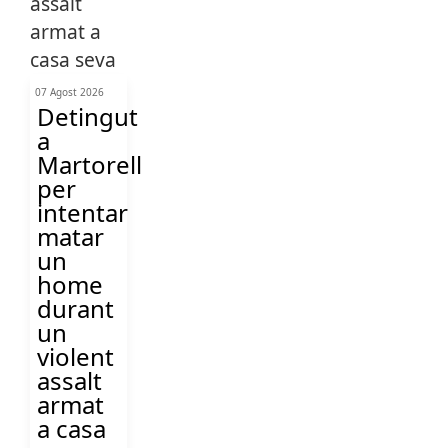
07 Agost 2026
Detingut
a
Martorell
per
intentar
matar
un
home
durant
un
violent
assalt
armat
a casa