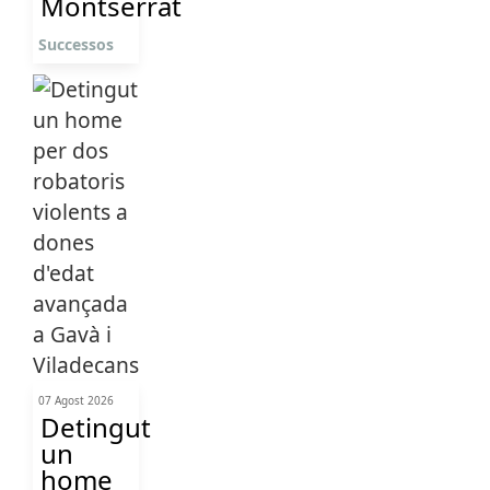
Montserrat
Successos
07 Agost 2026
Detingut
un
home