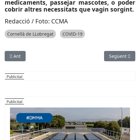
medicaments, passejar mascotes, o poder
cobrir altres necessitats que vagin sorgint.
Redacció / Foto: CCMA
Cornellà de LLobregat
COVID-19
Article anterior: CRISI COVID-19: La intervenció policial a Cor
Article següen
Ant
Següent