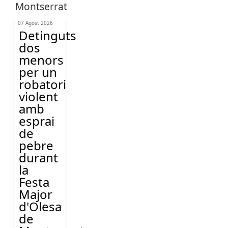
07 Agost 2026
Detinguts
dos
menors
per un
robatori
violent
amb
esprai
de
pebre
durant
la
Festa
Major
d'Olesa
de