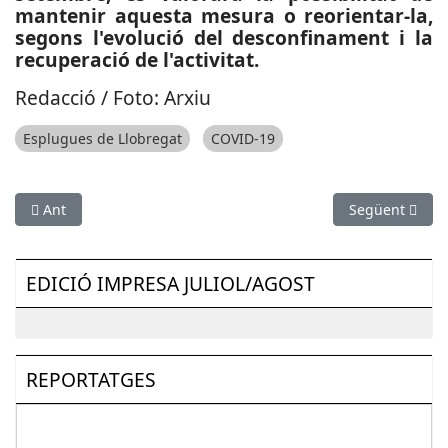
mantenir aquesta mesura o reorientar-la,
segons l'evolució del desconfinament i la
recuperació de l'activitat.
Redacció / Foto: Arxiu
Esplugues de Llobregat
COVID-19
Article anterior: CRISI COVID-19: Reinici de les obres de renovaci
Article següen
Ant
Següent
EDICIÓ IMPRESA JULIOL/AGOST
REPORTATGES