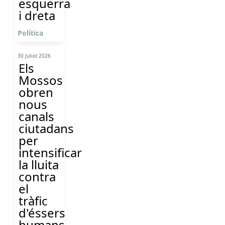
esquerra
i dreta
Política
30 Juliol 2026
Els
Mossos
obren
nous
canals
ciutadans
per
intensificar
la lluita
contra
el
tràfic
d'éssers
humans