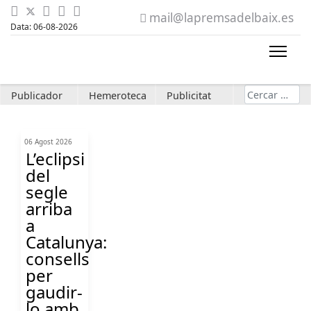
mail@lapremsadelbaix.es
Data: 06-08-2026
Cerca
Publicador
Hemeroteca
Publicitat
06 Agost 2026
L’eclipsi
del
segle
arriba
a
Catalunya:
consells
per
gaudir-
lo amb