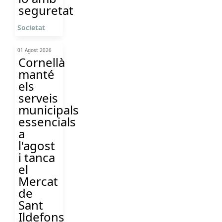
seguretat
Societat
01 Agost 2026
Cornellà
manté
els
serveis
municipals
essencials
a
l'agost
i tanca
el
Mercat
de
Sant
Ildefons