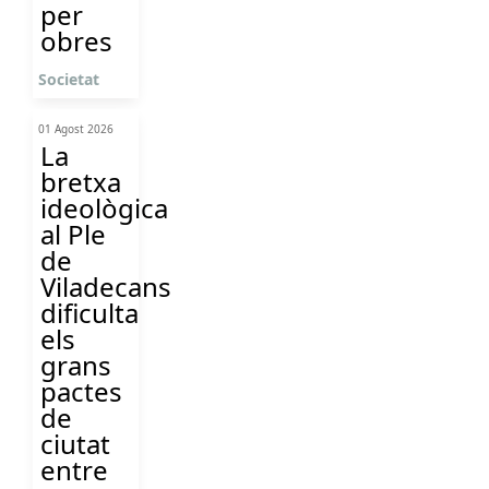
per
obres
Societat
01 Agost 2026
La
bretxa
ideològica
al Ple
de
Viladecans
dificulta
els
grans
pactes
de
ciutat
entre