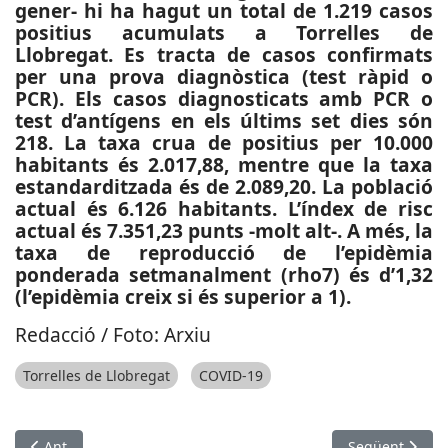
gener- hi ha hagut un total de 1.219 casos
positius acumulats a Torrelles de
Llobregat. Es tracta de casos confirmats
per una prova diagnòstica (test ràpid o
PCR). Els casos diagnosticats amb PCR o
test d’antígens en els últims set dies són
218. La taxa crua de positius per 10.000
habitants és 2.017,88, mentre que la taxa
estandarditzada és de 2.089,20. La població
actual és 6.126 habitants. L’índex de risc
actual és 7.351,23 punts -molt alt-. A més, la
taxa de reproducció de l’epidèmia
ponderada setmanalment (rho7) és d’1,32
(l’epidèmia creix si és superior a 1).
Redacció / Foto: Arxiu
Torrelles de Llobregat
COVID-19
Article anterior: SUCCESSOS: Baralla amb armes blanques a 
Article següen
Ant
Següent