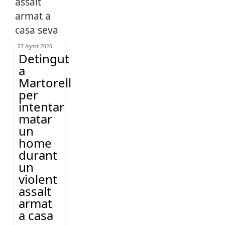
07 Agost 2026
Detingut
a
Martorell
per
intentar
matar
un
home
durant
un
violent
assalt
armat
a casa