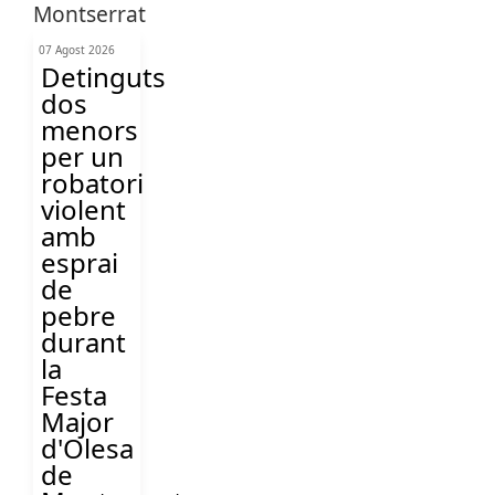
07 Agost 2026
Detinguts
dos
menors
per un
robatori
violent
amb
esprai
de
pebre
durant
la
Festa
Major
d'Olesa
de