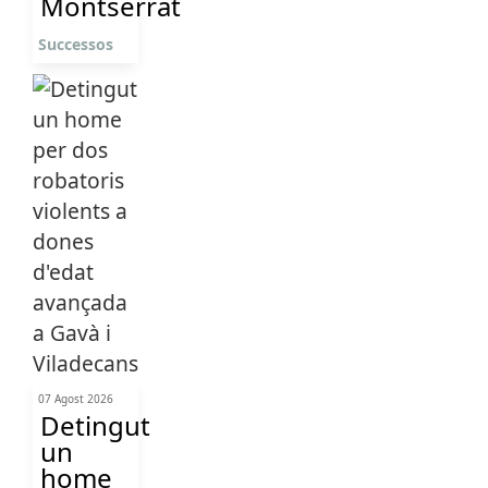
Montserrat
Successos
07 Agost 2026
Detingut
un
home