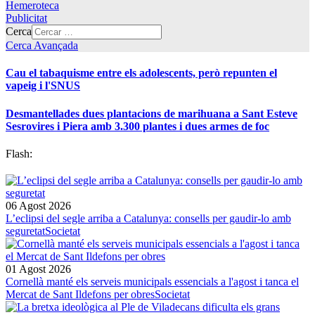
Hemeroteca
Publicitat
Cerca
Cerca Avançada
Cau el tabaquisme entre els adolescents, però repunten el
vapeig i l'SNUS
Desmantellades dues plantacions de marihuana a Sant Esteve
Sesrovires i Piera amb 3.300 plantes i dues armes de foc
Flash:
06 Agost 2026
L’eclipsi del segle arriba a Catalunya: consells per gaudir-lo amb
seguretat
Societat
01 Agost 2026
Cornellà manté els serveis municipals essencials a l'agost i tanca el
Mercat de Sant Ildefons per obres
Societat