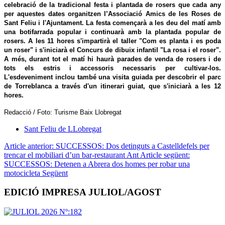
celebració de la tradicional festa i plantada de rosers que cada any
per aquestes dates organitzen l’Associació Amics de les Roses de
Sant Feliu i l'Ajuntament. La festa començarà a les deu del matí amb
una botifarrada popular i continuarà amb la plantada popular de
rosers. A les 11 hores s'impartirà el taller "Com es planta i es poda
un roser" i s'iniciarà el Concurs de dibuix infantil "La rosa i el roser".
A més, durant tot el matí hi haurà parades de venda de rosers i de
tots els estris i accessoris necessaris per cultivar-los.
L'esdeveniment inclou també una visita guiada per descobrir el parc
de Torreblanca a través d'un itinerari guiat, que s'iniciarà a les 12
hores.
Redacció / Foto: Turisme Baix Llobregat
Sant Feliu de LLobregat
Article anterior: SUCCESSOS: Dos detinguts a Castelldefels per
trencar el mobiliari d’un bar-restaurant
Ant
Article següent:
SUCCESSOS: Detenen a Abrera dos homes per robar una
motocicleta
Següent
EDICIÓ IMPRESA JULIOL/AGOST