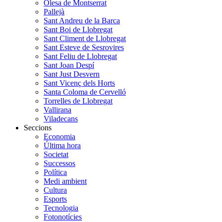
Olesa de Montserrat
Pallejà
Sant Andreu de la Barca
Sant Boi de Llobregat
Sant Climent de Llobregat
Sant Esteve de Sesrovires
Sant Feliu de Llobregat
Sant Joan Despí
Sant Just Desvern
Sant Vicenç dels Horts
Santa Coloma de Cervelló
Torrelles de Llobregat
Vallirana
Viladecans
Seccions
Economia
Última hora
Societat
Successos
Política
Medi ambient
Cultura
Esports
Tecnologia
Fotonotícies