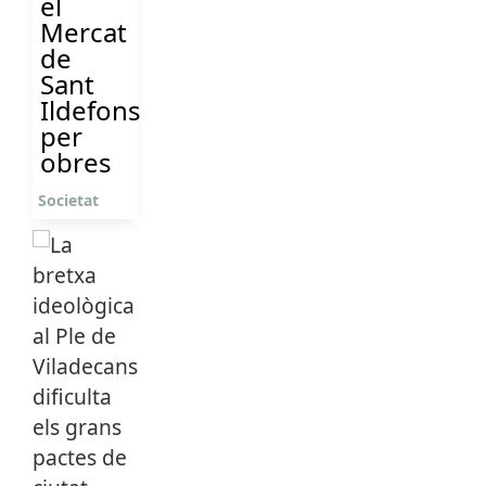
el
Mercat
de
Sant
Ildefons
per
obres
Societat