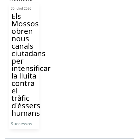
30 Juliol 2026
Els
Mossos
obren
nous
canals
ciutadans
per
intensificar
la lluita
contra
el
tràfic
d'éssers
humans
Successos