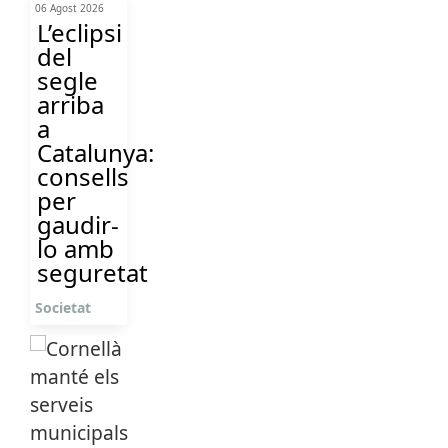
06 Agost 2026
L’eclipsi
del
segle
arriba
a
Catalunya:
consells
per
gaudir-
lo amb
seguretat
Societat