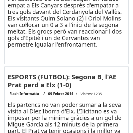
empat a Els Canyars després d'empatar a
tres gols davant del Cerdanyola del Vallès.
Els visitants Quim Solano (2) i Oriol Molins
van col·locar un 0 a 3 a l'inici de la segona
meitat. Els grocs però van reaccionar i dos
gols d'Epitié i un de Cervantes van
permetre igualar l'enfrontament.
ESPORTS (FUTBOL): Segona B, l'AE
Prat perd a Elx (1-0)
Flash Informatiu
09 Febrer 2014
Visites: 1235
Els partencs no van poder sumar a la seva
visita al Díez Iborra d'Elx. L'Ilicitano es va
imposar per la mínima gràcies a un gol de
Migue García als 12 minuts de la primera
part. El Prat va tenir ocasions i la millor va