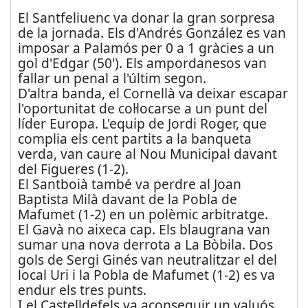
El Santfeliuenc va donar la gran sorpresa
de la jornada. Els d'Andrés González es van
imposar a Palamós per 0 a 1 gràcies a un
gol d'Edgar (50'). Els ampordanesos van
fallar un penal a l'últim segon.
D'altra banda, el Cornellà va deixar escapar
l'oportunitat de col·locarse a un punt del
líder Europa. L'equip de Jordi Roger, que
complia els cent partits a la banqueta
verda, van caure al Nou Municipal davant
del Figueres (1-2).
El Santboià també va perdre al Joan
Baptista Milà davant de la Pobla de
Mafumet (1-2) en un polèmic arbitratge.
El Gavà no aixeca cap. Els blaugrana van
sumar una nova derrota a La Bòbila. Dos
gols de Sergi Ginés van neutralitzar el del
local Uri i la Pobla de Mafumet (1-2) es va
endur els tres punts.
I el Castelldefels va aconseguir un valuós