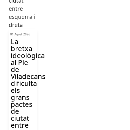
01 Agost 2026
La
bretxa
ideològica
al Ple
de
Viladecans
dificulta
els
grans
pactes
de
ciutat
entre