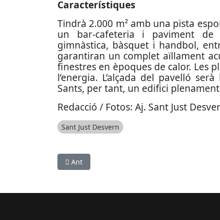
Característiques
Tindrà 2.000 m² amb una pista esporti
un bar-cafeteria i paviment de
gimnàstica, bàsquet i handbol, entre
garantiran un complet aïllament acúst
finestres en èpoques de calor. Les 
l’energia. L’alçada del pavelló ser
Sants, per tant, un edifici plenamen
Redacció / Fotos: Aj. Sant Just Desve
Sant Just Desvern
Article anterior: Roselis Silva (Barça CBS) s’a
Ant