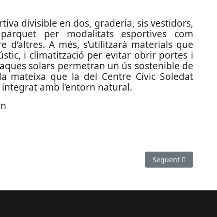
va divisible en dos, graderia, sis vestidors,
 parquet per modalitats esportives com
 d’altres. A més, s’utilitzarà materials que
ic, i climatització per evitar obrir portes i
plaques solars permetran un ús sostenible de
à la mateixa que la del Centre Cívic Soledat
t integrat amb l’entorn natural.
rn
comiada de la temporada
Article següent: Po
Següent