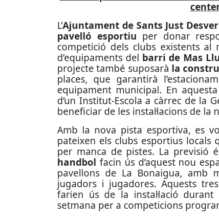
cente
L’
Ajuntament de Sants Just Desve
pavelló esportiu
per donar respos
competició dels clubs existents al 
d’equipaments del
barri de Mas Llu
projecte també suposarà
la constr
places, que garantirà l’estaciona
equipament municipal.
En aquesta 
d’un Institut-Escola a càrrec de la 
beneficiar de les instal·lacions de la 
Amb la nova pista esportiva, es v
pateixen els clubs esportius locals
per manca de pistes.
La previsió 
handbol
facin ús d’aquest nou espai,
pavellons de La Bonaigua, amb maj
jugadors i jugadores. Aquests tre
farien ús de la instal·lació duran
setmana per a competicions progr