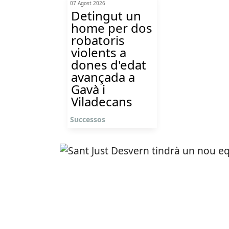
07 Agost 2026
Detingut un
home per dos
robatoris
violents a
dones d'edat
avançada a
Gavà i
Viladecans
Successos