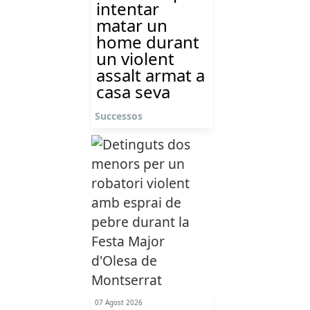
intentar
matar un
home durant
un violent
assalt armat a
casa seva
Successos
07 Agost 2026