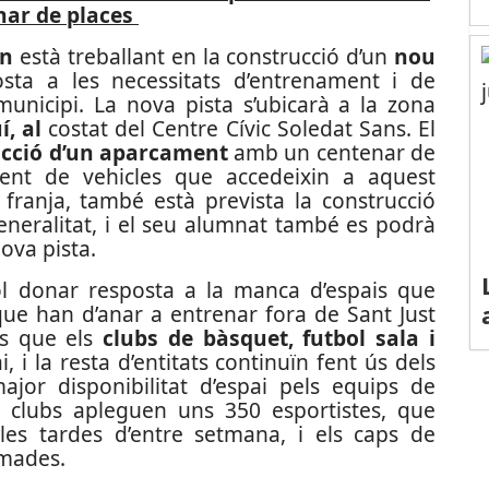
nar de places
rn
està treballant en la construcció d’un
nou
ta a les necessitats d’entrenament i de
municipi. La nova pista s’ubicarà a la zona
í, al
costat del Centre Cívic Soledat Sans. El
ucció d’un aparcament
amb un centenar de
ment de vehicles que accedeixin a aquest
franja, també està prevista la construcció
Generalitat, i el seu alumnat també es podrà
nova pista.
ol donar resposta a la manca d’espais que
 que han d’anar a entrenar fora de Sant Just
és que els
clubs de bàsquet, futbol sala i
 i la resta d’entitats continuïn fent ús dels
or disponibilitat d’espai pels equips de
s clubs apleguen uns 350 esportistes, que
t les tardes d’entre setmana, i els caps de
amades.