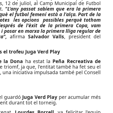
s, 12 de juliol, al Camp Municipal de Futbol
at.
"L'any passat sabíem que era la primera
uè el futbol femení està a l'alça. Part de la
 totes les opcions possibles perquè tothom
després de l'èxit de la primera Copa, vam
 i posar en marxa la primera lliga regular de
a",
afirma
Salvador Valls
, president del
s el trofeu Juga Verd Play
e la Dona
ha estat la
Peña Recreativa de
 triomf, ja que, l'entitat també ha fet seu el
s, una iniciativa impulsada també pel Consell
el guardó
Juga Verd Play
per acumular més
t durant tot el torneig.
bregat,
Lourdes Borrell
, va felicitar l'equip