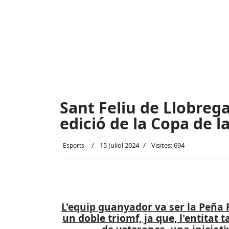
Sant Feliu de Llobrega
edició de la Copa de l
15 Juliol 2024
Visites: 694
Esports
L'equip guanyador va ser la Peña 
un doble triomf, ja que, l'entitat t