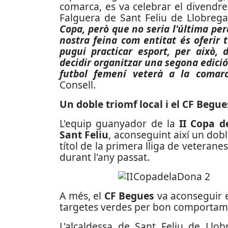
comarca, es va celebrar el divendre
Falguera de Sant Feliu de Llobreg
Copa, però que no seria l'última perq
nostra feina com entitat és oferir
pugui practicar esport, per això, 
decidir organitzar una segona edició
futbol femení veterà a la comarc
Consell.
Un doble triomf local i el CF Begue
L'equip guanyador de la
II Copa d
Sant Feliu
, aconseguint així un doble
títol de la primera lliga de veterane
durant l'any passat.
A més, el
CF Begues
va aconseguir 
targetes verdes per bon comportamen
L'alcaldessa de Sant Feliu de Llo