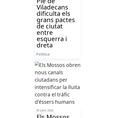
Ple de
Viladecans
dificulta els
grans pactes
de ciutat
entre
esquerra i
dreta
Política
30 Juliol 2026
Els Mossos