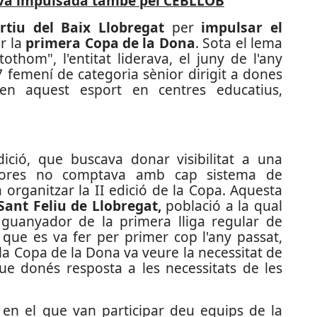
tiva impulsada també pel CEBLLOB
rtiu del Baix Llobregat
per
impulsar el
r la
primera Copa de la Dona
. Sota el lema
thom", l'entitat liderava, el juny de l'any
7 femení de categoria sènior dirigit a dones
ven aquest esport en centres educatius,
ició, que buscava donar visibilitat a una
eshores no comptava amb cap sistema de
a organitzar la II edició de la Copa. Aquesta
Sant Feliu de Llobregat,
població a la qual
 guanyador de la primera lliga regular de
 que es va fer per primer cop l'any passat,
 la Copa de la Dona va veure la necessitat de
ue donés resposta a les necessitats de les
 en el que van participar deu equips de la