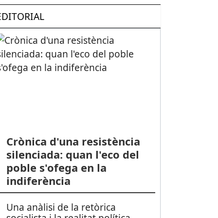
EDITORIAL
Crònica d'una resistència
silenciada: quan l'eco del
poble s'ofega en la
indiferència
Una anàlisi de la retòrica
socialista i la realitat política