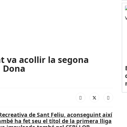
t va acollir la segona
a Dona
Recreativa de Sant Feliu, aconseguint així
ambé ha fet seu el títol de la primera lliga