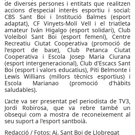
de diverses persones i entitats que realitzen
accions d'especial interès esportiu i social:
CBS Sant Boi i Institució Balmes (esport
adaptat), CF Vinyets-Molí Vell i el triatleta
amateur Iván Higalgo (esport solidari), Club
Voleibol Sant Boi (esport femení), Centre
Recreatiu Ciutat Cooperativa (promoció de
l'esport de base), Club Petanca Ciutat
Cooperativa i Escola Josep Maria Ciurana
(esport intergeneracional), Club d'Escacs Sant
Boi (esport i valors educatius), Piti Belmonte i
Lewis Willians (millors tècnics esportius) i
Escola Marianao (promoció d'hàbits
saludables).
L’acte va ser presentat pel periodista de TV3,
Jordi Robirosa, que va rebre també un
obsequi com a mostra de reconeixement al
seu suport a l'esport santboià.
Redacció / Fotos: Aj. Sant Boi de Llobregat