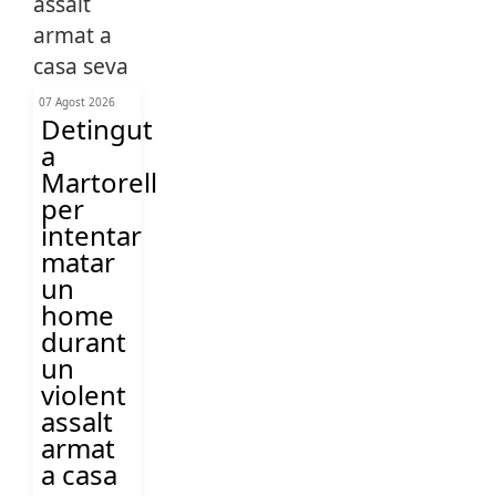
07 Agost 2026
Detingut
a
Martorell
per
intentar
matar
un
home
durant
un
violent
assalt
armat
a casa