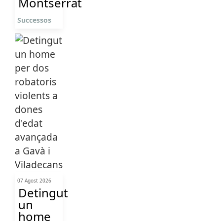
Montserrat
Successos
07 Agost 2026
Detingut
un
home