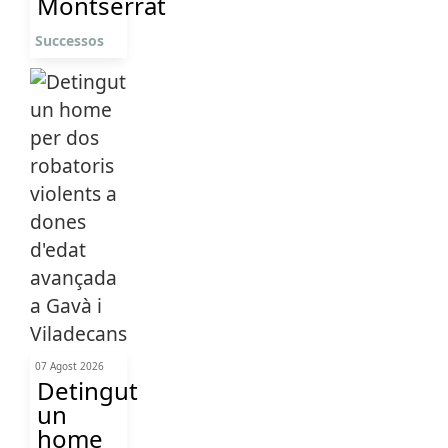
Montserrat
Successos
07 Agost 2026
Detingut
un
home