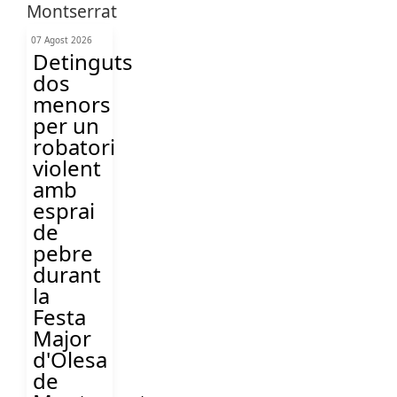
07 Agost 2026
Detinguts
dos
menors
per un
robatori
violent
amb
esprai
de
pebre
durant
la
Festa
Major
d'Olesa
de