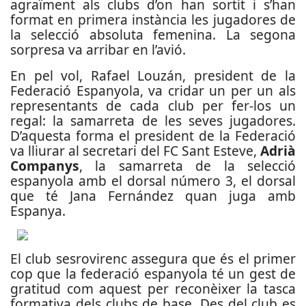
agraïment als clubs d’on han sortit i s’han
format en primera instància les jugadores de
la selecció absoluta femenina. La segona
sorpresa va arribar en l’avió.
En pel vol, Rafael Louzán, president de la
Federació Espanyola, va cridar un per un als
representants de cada club per fer-los un
regal: la samarreta de les seves jugadores.
D’aquesta forma el president de la Federació
va lliurar al secretari del FC Sant Esteve,
Adrià
Companys
, la samarreta de la selecció
espanyola amb el dorsal número 3, el dorsal
que té Jana Fernández quan juga amb
Espanya.
El club sesrovirenc assegura que és el primer
cop que la federació espanyola té un gest de
gratitud com aquest per reconèixer la tasca
formativa dels clubs de base. Des del club es