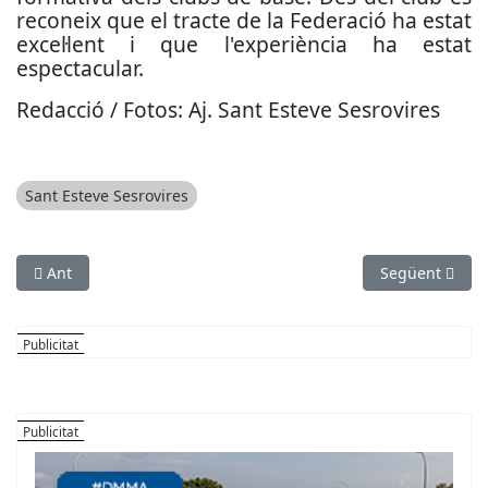
reconeix que el tracte de la Federació ha estat
excel·lent i que l'experiència ha estat
espectacular.
Redacció / Fotos: Aj. Sant Esteve Sesrovires
Sant Esteve Sesrovires
Article anterior: Josep Campderrós és el nou president del Cl
Article següent
Ant
Següent