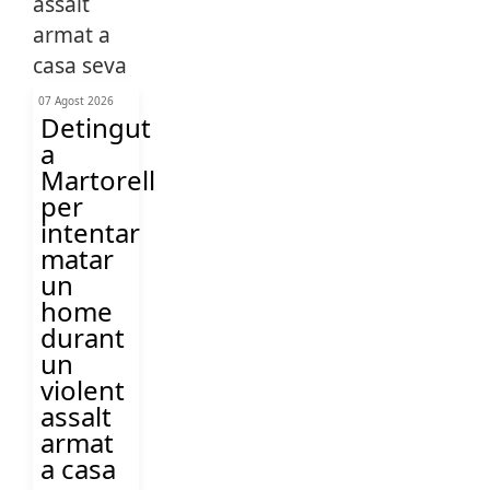
07 Agost 2026
Detingut
a
Martorell
per
intentar
matar
un
home
durant
un
violent
assalt
armat
a casa