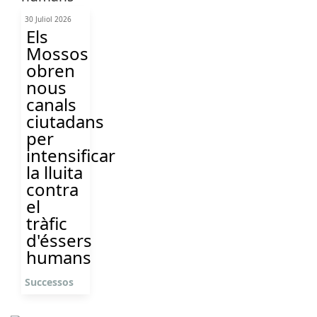
30 Juliol 2026
Els
Mossos
obren
nous
canals
ciutadans
per
intensificar
la lluita
contra
el
tràfic
d'éssers
humans
Successos