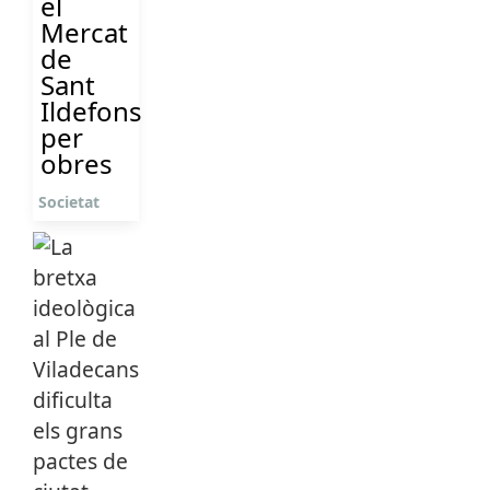
el
Mercat
de
Sant
Ildefons
per
obres
Societat