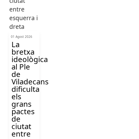
01 Agost 2026
La
bretxa
ideològica
al Ple
de
Viladecans
dificulta
els
grans
pactes
de
ciutat
entre