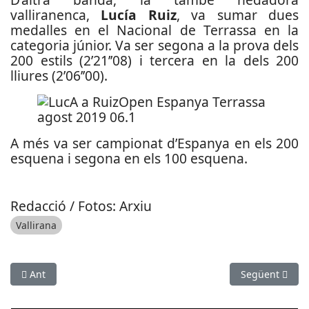
valliranenca,
Lucía Ruiz
, va sumar dues
medalles en el Nacional de Terrassa en la
categoria júnior. Va ser segona a la prova dels
200 estils (2’21’’08) i tercera en la dels 200
lliures (2’06’’00).
A més va ser campionat d’Espanya en els 200
esquena i segona en els 100 esquena.
Redacció / Fotos: Arxiu
Vallirana
Article anterior: El nou Complex Esportiu de Can Roca arrenca l
Article següent
Ant
Següent