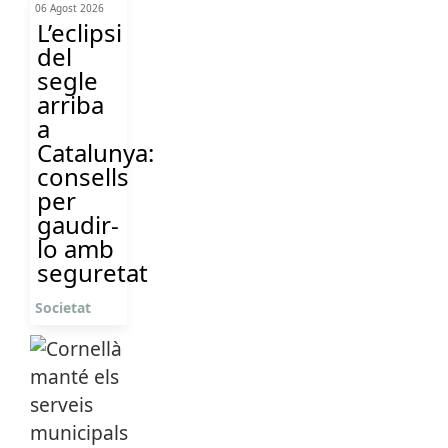
06 Agost 2026
L’eclipsi
del
segle
arriba
a
Catalunya:
consells
per
gaudir-
lo amb
seguretat
Societat