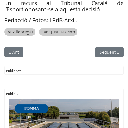
un recurs al Tribunal Català de
l’Esport oposant-se a aquesta decisió.
Redacció / Fotos: LPdB-Arxiu
Baix llobregat
Sant Just Desvern
Article anterior: Encarreguen la imatge dels Jocs Esportius Es
Article següent
Ant
Següent