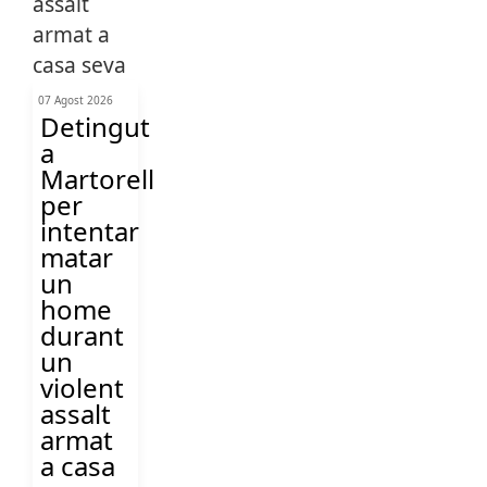
07 Agost 2026
Detingut
a
Martorell
per
intentar
matar
un
home
durant
un
violent
assalt
armat
a casa