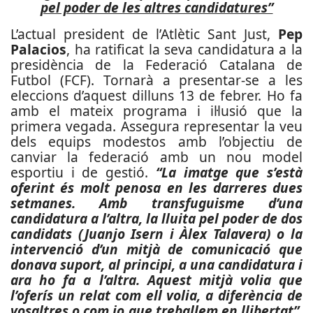
pel poder de les altres candidatures”
L’actual president de l’Atlètic Sant Just,
Pep
Palacios
, ha ratificat la seva candidatura a la
presidència de la Federació Catalana de
Futbol (FCF). Tornarà a presentar-se a les
eleccions d’aquest dilluns 13 de febrer. Ho fa
amb el mateix programa i il·lusió que la
primera vegada. Assegura representar la veu
dels equips modestos amb l’objectiu de
canviar la federació amb un nou model
esportiu i de gestió.
“La imatge que s’està
oferint és molt penosa en les darreres dues
setmanes. Amb transfuguisme d’una
candidatura a l’altra, la lluita pel poder de dos
candidats (Juanjo Isern i Àlex Talavera) o la
intervenció d’un mitjà de comunicació que
donava suport, al principi, a una candidatura i
ara ho fa a l’altra. Aquest mitjà volia que
l’oferís un relat com ell volia, a diferència de
vosaltres o com jo que treballem en llibertat”.