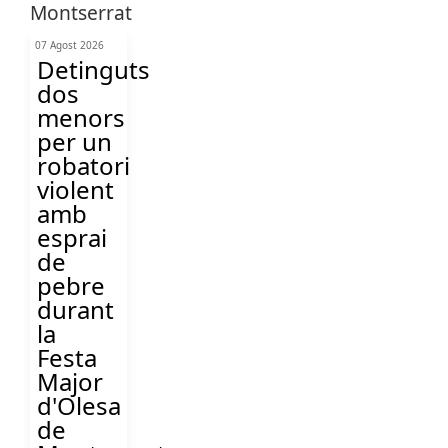
07 Agost 2026
Detinguts
dos
menors
per un
robatori
violent
amb
esprai
de
pebre
durant
la
Festa
Major
d'Olesa
de