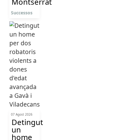
Montserrat
Successos
07 Agost 2026
Detingut
un
home