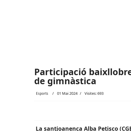
Participació baixllob
de gimnàstica
01 Mai 2024
Visites: 693
Esports
La santjoanenca Alba Petisco (CGE