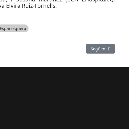
a Elvira Ruiz-Fornells.
Esparreguera
 acaba cinquena a l’Europeu
Article següent: Joe
Següent