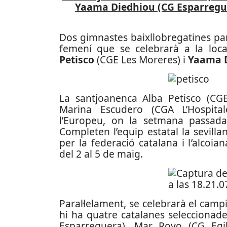
Yaama Diedhiou (CG Esparreguer
Dos gimnastes baixllobregatines pa
femení que se celebrarà a la local
Petisco
(CGE Les Moreres) i
Yaama 
La santjoanenca Alba Petisco (CGE
Marina Escudero (CGA L’Hospita
l’Europeu, on la setmana passada
Completen l’equip estatal la sevilla
per la federació catalana i l’alcoi
del 2 al 5 de maig.
Paral·lelament, se celebrarà el cam
hi ha quatre catalanes seleccionade
Esparreguera), Mar Royo (CG Egib