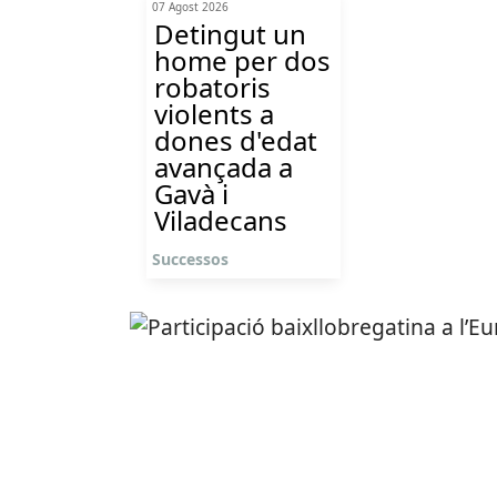
07 Agost 2026
Detingut un
home per dos
robatoris
violents a
dones d'edat
avançada a
Gavà i
Viladecans
Successos