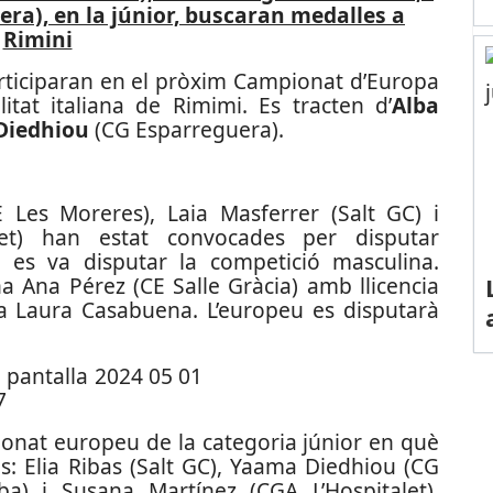
a), en la júnior, buscaran medalles a
Rimini
rticiparan en el pròxim Campionat d’Europa
itat italiana de Rimimi. Es tracten d’
Alba
Diedhiou
(CG Esparreguera).
 Les Moreres), Laia Masferrer (Salt GC) i
let) han estat convocades per disputar
 es va disputar la competició masculina.
na Ana Pérez (CE Salle Gràcia) amb llicencia
ana Laura Casabuena. L’europeu es disputarà
pionat europeu de la categoria júnior en què
s: Elia Ribas (Salt GC), Yaama Diedhiou (CG
a) i Susana Martínez (CGA L’Hospitalet).