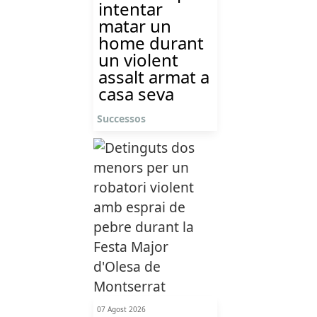
intentar
matar un
home durant
un violent
assalt armat a
casa seva
Successos
07 Agost 2026