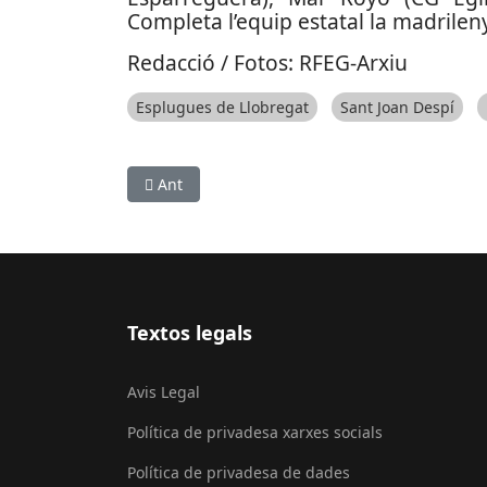
Completa l’equip estatal la madrileny
Redacció / Fotos: RFEG-Arxiu
Esplugues de Llobregat
Sant Joan Despí
Article anterior: La santjoanenca Alba Petisco
Ant
Textos legals
Avis Legal
Política de privadesa xarxes socials
Política de privadesa de dades